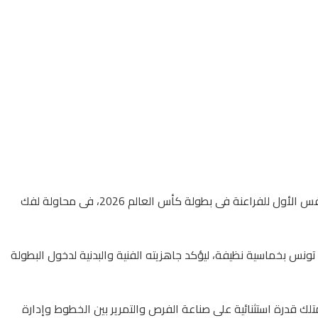
دخل منتخب بلجيكا دائرة الضوء داخل معسكر منتخبنا بمدينة سبوكان الأمريكية، بعدما كثف الجهاز الفنى بقيادة حسام حسن من دراسة المنافس الأول للفراعنة فى بطولة كأس العالم 2026، فى محاولة لفك
تونس بخماسية نظيفة، ليؤكد جاهزيته الفنية والبدنية لدخول البطولة
لك قدرة استثنائية على صناعة الفرص والتمرير بين الخطوط وإدارة