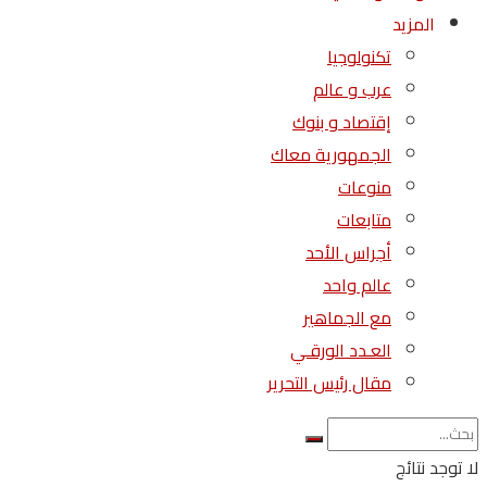
المزيد
تكنولوجيا
عرب و عالم
إقتصاد و بنوك
الجمهورية معاك
منوعات
متابعات
أجراس الأحد
عالم واحد
مع الجماهير
العـدد الورقـي
مقال رئيس التحرير
لا توجد نتائج