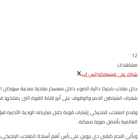
12
مشاهدات
شارك على فيسبوك
واتس اب
شفرات الشياطين الحمر والوقوف على أبرز نقاط القوة التى يمتلكها ق
وقدم المنتخب البلجيكى إشارات قوية خلال مبارياته الودية الأخيرة قب
العالمية بأفضل صورة ممكنة.
ويأتى النجم كيفين دى بروين على رأس أهم أسلحة المنتخب البلجيكى، ب