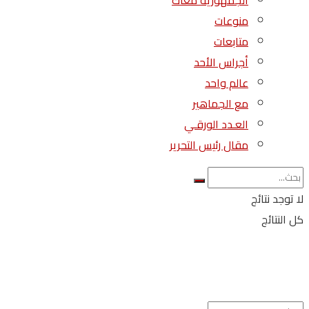
الجمهورية معاك
منوعات
متابعات
أجراس الأحد
عالم واحد
مع الجماهير
العـدد الورقـي
مقال رئيس التحرير
لا توجد نتائج
كل النتائج