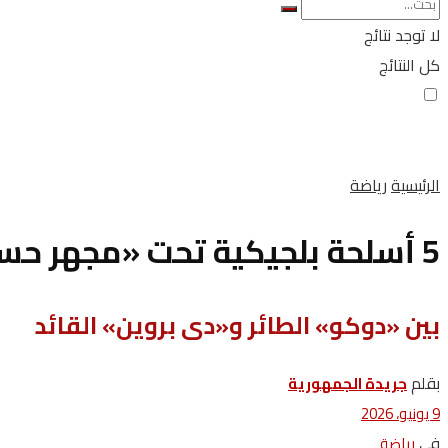
لا توجد نتائج
كل النتائج
الرئيسية
رياضة
5 أسلحة بلجيكية تحت «مجهر حسام»
بين «دوكو» الطائر و«دى بروين» القائد
بقلم
جريدة الجمهورية
9 يونيو، 2026
في
رياضة