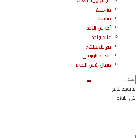
الجمهورية معاك
منوعات
متابعات
أجراس الأحد
عالم واحد
مع الجماهير
العـدد الورقـي
مقال رئيس التحرير
لا توجد نتائج
كل النتائج