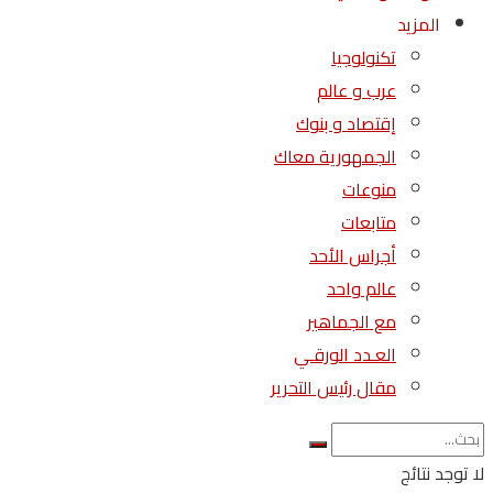
المزيد
تكنولوجيا
عرب و عالم
إقتصاد و بنوك
الجمهورية معاك
منوعات
متابعات
أجراس الأحد
عالم واحد
مع الجماهير
العـدد الورقـي
مقال رئيس التحرير
لا توجد نتائج