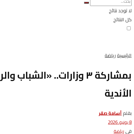
لا توجد نتائج
كل النتائج
الرئيسية
رياضة
بمشاركة ٣ وزارات.. «ال
الأندية
بقلم
أسامة صقر
8 يونيو، 2026
في
رياضة