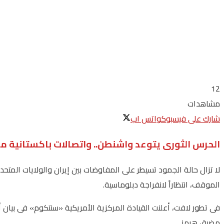
12
مشاهدات
شارك على فيسبوك
واتس اب
الحرس الثورى يتوعد واشنطن.. واتصالات باكستانية م
لا تزال حالة الجمود تسيطر على المفاوضات بين إيران والولايات المت
الموقف، انتظاراً لانفراجة دبلوماسية.
فى تطور لافت، أعلنت القيادة المركزية الأمريكية «سنتكوم» فى بيان 
مضيق هرمز.