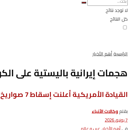
لا توجد نتائج
كل النتائج
الرئيسية
أهم الأخبار
هجمات إيرانية باليستية على الك
القيادة الأمريكية أعلنت إسقاط 7 صواريخ
بقلم
وكالات‭ ‬الأنباء
7 يونيو، 2026
في
,
أهم الأخبار
عرب و عالم