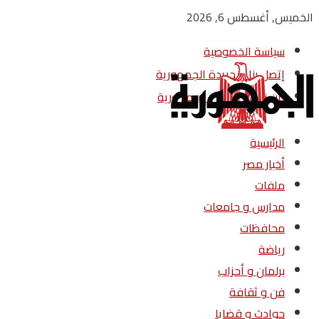
الخميس, أغسطس 6, 2026
سياسة الخصوصية
إتصل بنا – جريدة الجمهورية
من نحن – جريدة الجمهورية
الرئيسية
أخبار مصر
ملفات
مدارس و جامعات
محافظات
رياضة
برلمان و أحزاب
فن و ثقافة
حوادث و قضايا