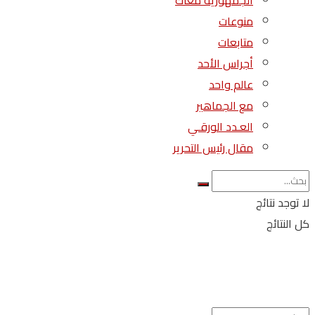
الجمهورية معاك
منوعات
متابعات
أجراس الأحد
عالم واحد
مع الجماهير
العـدد الورقـي
مقال رئيس التحرير
لا توجد نتائج
كل النتائج