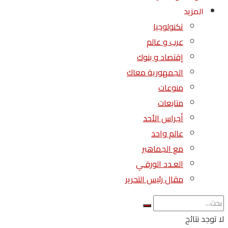
المزيد
تكنولوجيا
عرب و عالم
إقتصاد و بنوك
الجمهورية معاك
منوعات
متابعات
أجراس الأحد
عالم واحد
مع الجماهير
العـدد الورقـي
مقال رئيس التحرير
لا توجد نتائج