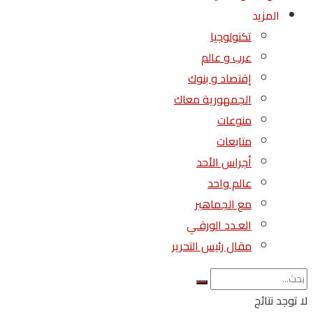
المزيد
تكنولوجيا
عرب و عالم
إقتصاد و بنوك
الجمهورية معاك
منوعات
متابعات
أجراس الأحد
عالم واحد
مع الجماهير
العـدد الورقـي
مقال رئيس التحرير
لا توجد نتائج