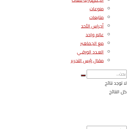
الجمهورية معاك
منوعات
متابعات
أجراس الأحد
عالم واحد
مع الجماهير
العـدد الورقـي
مقال رئيس التحرير
لا توجد نتائج
كل النتائج