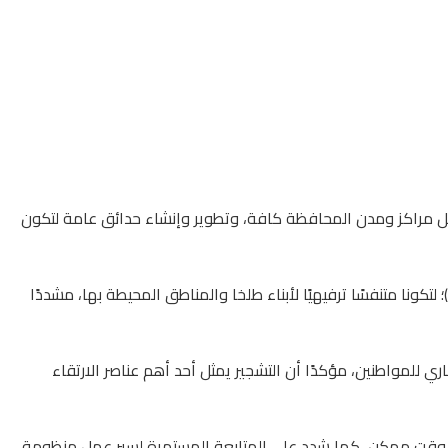
ميل مراكز ومدن المحافظة كافة، وتطوير وإنشاء حدائق عامة لتكون
ونا متنفسًا ترفيهيًا لأبناء طلخا والمناطق المحيطة بها، مشددًا
للمواطنين، مؤكدًا أن التشجير يمثل أحد أهم عناصر الارتقاء
سرع وقت ممكن، كما شدد على المتابعة المستمرة لسير عمل منظومة