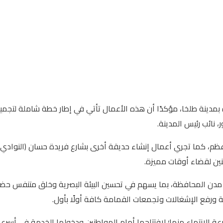
ة بمدينة طلخا، مؤكدًا أن هذه الأعمال تأتي في إطار خطة شاملة لتج
، نائب رئيس المدينة.
م، كما تجري أعمال إنشاء حديقة أخرى بشارع فريدة حسان (النوادي)؛ لتك
طنين لقضاء أوقات مميزة.
دن المحافظة، بما يسهم في تحسين البيئة البصرية وخلق متنفس حضاري 
ة ورفع الإشغالات وتجمعات القمامة كافة أولًا بأول.
رعة الانتهاء منها؛ لافتتاحها أمام المواطنين ودخولها الخدمة في أ