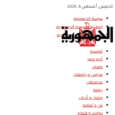
الخميس, أغسطس 6, 2026
سياسة الخصوصية
إتصل بنا – جريدة الجمهورية
من نحن – جريدة الجمهورية
الرئيسية
أخبار مصر
ملفات
مدارس و جامعات
محافظات
رياضة
برلمان و أحزاب
فن و ثقافة
حوادث و قضايا