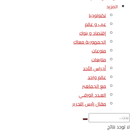
المزيد
تكنولوجيا
عرب و عالم
إقتصاد و بنوك
الجمهورية معاك
منوعات
متابعات
أجراس الأحد
عالم واحد
مع الجماهير
العـدد الورقـي
مقال رئيس التحرير
لا توجد نتائج