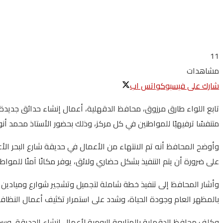
11
مشاهدات
شارك على فيسبوك
واتس اب
تابع اللواء طارق مرزوق، محافظ الدقهلية، أعمال إنشاء حدائق جديد
متنفسًا ترفيهيًا للمواطنين في كل مركز، وذلك بحضور الأستاذ محمد أنور
وأوضح المحافظ أنه تم الانتهاء من الأعمال في حديقة شارع البحر الأعظ
على ضرورة أن يتم التنفيذ بشكل حضاري ولائق، يوفر مكانًا آمنًا للموا
وأشار المحافظ إلى تنفيذ خطة شاملة لتجميل وتشجير شوارع وميادين م
بالمظهر العام وجودة الحياة، وشدد على استمرار تكثيف أعمال النظاف
وكلف محافظ الدقهلية بالمتابعة اليومية لأعمال إنشاء الحديقة، وس