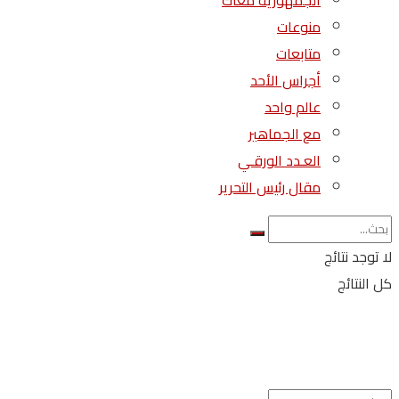
الجمهورية معاك
منوعات
متابعات
أجراس الأحد
عالم واحد
مع الجماهير
العـدد الورقـي
مقال رئيس التحرير
لا توجد نتائج
كل النتائج