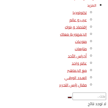
المزيد
تكنولوجيا
عرب و عالم
إقتصاد و بنوك
الجمهورية معاك
منوعات
متابعات
أجراس الأحد
عالم واحد
مع الجماهير
العـدد الورقـي
مقال رئيس التحرير
لا توجد نتائج