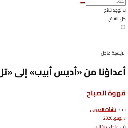
لا توجد نتائج
كل النتائج
الرئيسية
عاجل
أعداؤنا من «أديس أبيب» إلى «تل 
قهوة‭ ‬الصباح
بقلم
نشأت الديهى
7 يونيو، 2026
في
,
عاجل
مقالات