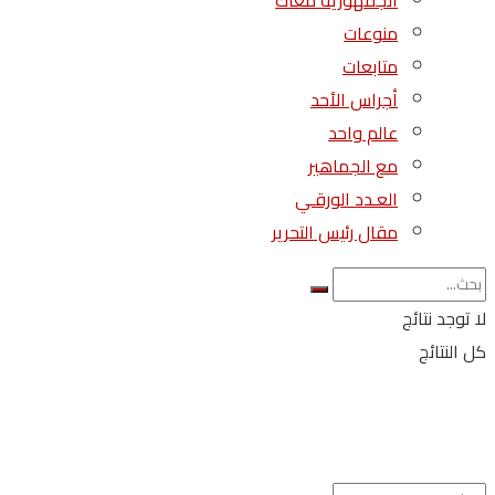
الجمهورية معاك
منوعات
متابعات
أجراس الأحد
عالم واحد
مع الجماهير
العـدد الورقـي
مقال رئيس التحرير
لا توجد نتائج
كل النتائج