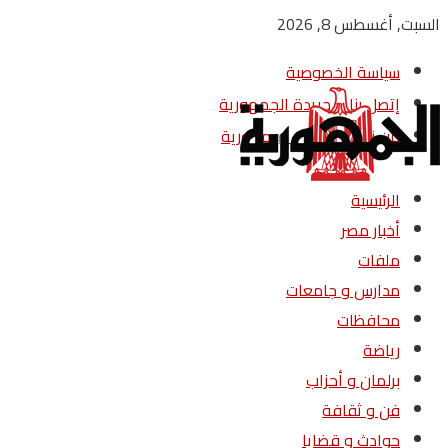
السبت, أغسطس 8, 2026
سياسة الخصوصية
إتصل بنا – جريدة الجمهورية
من نحن – جريدة الجمهورية
الرئيسية
أخبار مصر
ملفات
مدارس و جامعات
محافظات
رياضة
برلمان و أحزاب
فن و ثقافة
حوادث و قضايا