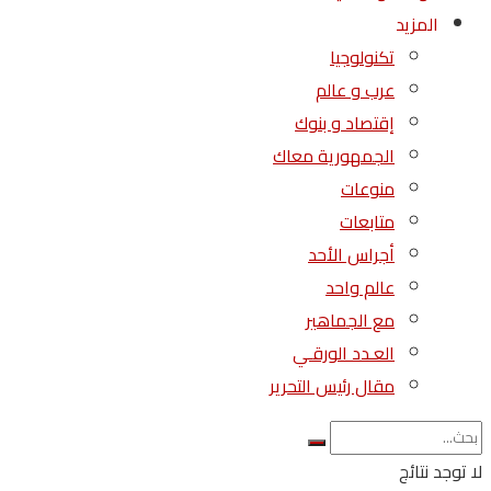
المزيد
تكنولوجيا
عرب و عالم
إقتصاد و بنوك
الجمهورية معاك
منوعات
متابعات
أجراس الأحد
عالم واحد
مع الجماهير
العـدد الورقـي
مقال رئيس التحرير
لا توجد نتائج