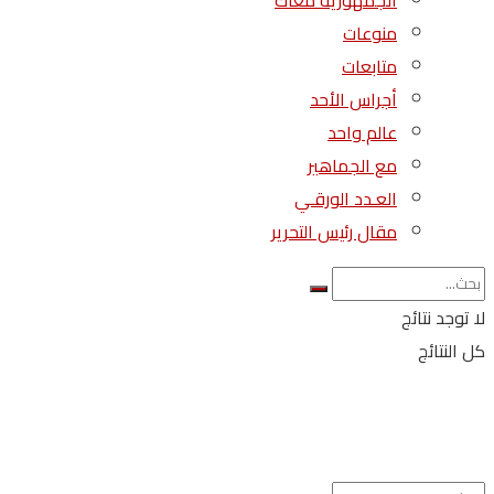
الجمهورية معاك
منوعات
متابعات
أجراس الأحد
عالم واحد
مع الجماهير
العـدد الورقـي
مقال رئيس التحرير
لا توجد نتائج
كل النتائج