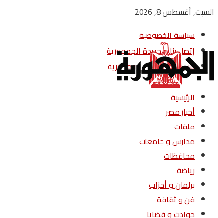
السبت, أغسطس 8, 2026
سياسة الخصوصية
إتصل بنا – جريدة الجمهورية
من نحن – جريدة الجمهورية
الرئيسية
أخبار مصر
ملفات
مدارس و جامعات
محافظات
رياضة
برلمان و أحزاب
فن و ثقافة
حوادث و قضايا