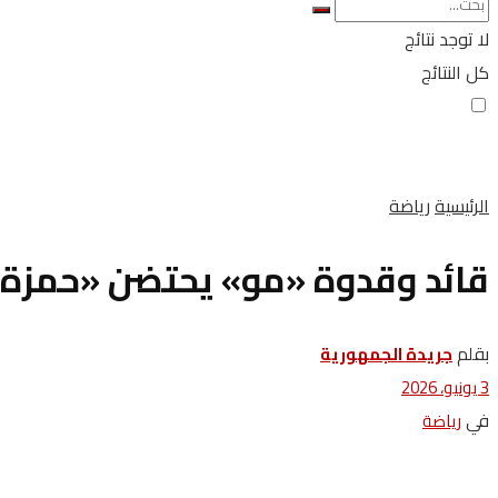
لا توجد نتائج
كل النتائج
الرئيسية
رياضة
قائد وقدوة «مو» يحتضن «حمزة
بقلم
جريدة الجمهورية
3 يونيو، 2026
في
رياضة