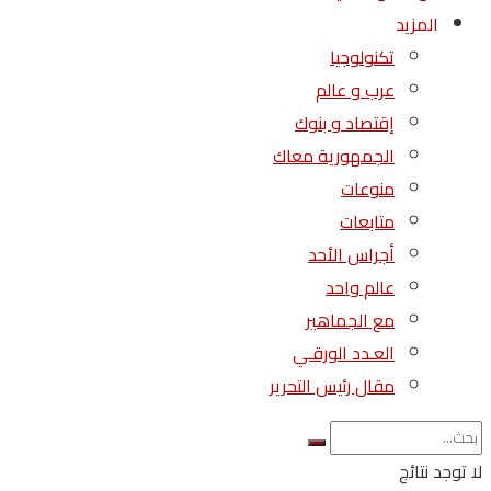
المزيد
تكنولوجيا
عرب و عالم
إقتصاد و بنوك
الجمهورية معاك
منوعات
متابعات
أجراس الأحد
عالم واحد
مع الجماهير
العـدد الورقـي
مقال رئيس التحرير
لا توجد نتائج