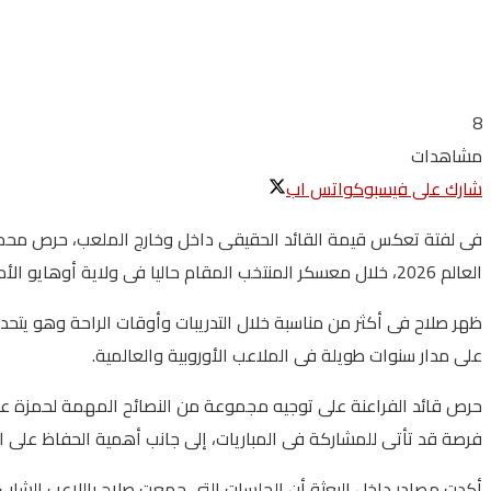
8
مشاهدات
شارك على فيسبوك
واتس اب
فى لفتة تعكس قيمة القائد الحقيقى داخل وخارج الملعب، حرص محمد صل
العالم 2026، خلال معسكر المنتخب المقام حاليا فى ولاية أوهايو الأمريكية استعداداً لخوض المباراة الودية المرتقبة أمام البرازيل قبل انطلاق منافسات المونديال.
ظهر صلاح فى أكثر من مناسبة خلال التدريبات وأوقات الراحة وهو يتحدث
على مدار سنوات طويلة فى الملاعب الأوروبية والعالمية.
حرص قائد الفراعنة على توجيه مجموعة من النصائح المهمة لحمزة عبد
فرصة قد تأتى للمشاركة فى المباريات، إلى جانب أهمية الحفاظ على ال
أكدت مصادر داخل البعثة أن الجلسات التى جمعت صلاح باللاعب الشاب ك