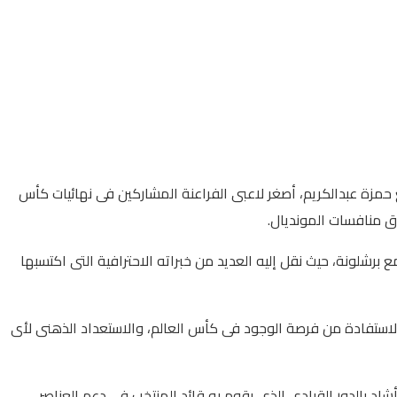
حمزة عبدالكريم، أصغر لاعبى الفراعنة المشاركين فى نهائيات كأس
برشلونة، حيث نقل إليه العديد من خبراته الاحترافية التى اكتسبها
الاستفادة من فرصة الوجود فى كأس العالم، والاستعداد الذهنى لأى
اد بالدور القيادى الذى يقوم به قائد المنتخب فى دعم العناصر