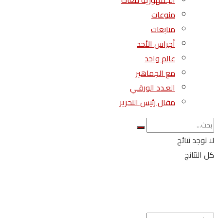
الجمهورية معاك
منوعات
متابعات
أجراس الأحد
عالم واحد
مع الجماهير
العـدد الورقـي
مقال رئيس التحرير
لا توجد نتائج
كل النتائج