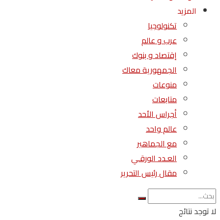
المزيد
تكنولوجيا
عرب و عالم
إقتصاد و بنوك
الجمهورية معاك
منوعات
متابعات
أجراس الأحد
عالم واحد
مع الجماهير
العـدد الورقـي
مقال رئيس التحرير
لا توجد نتائج