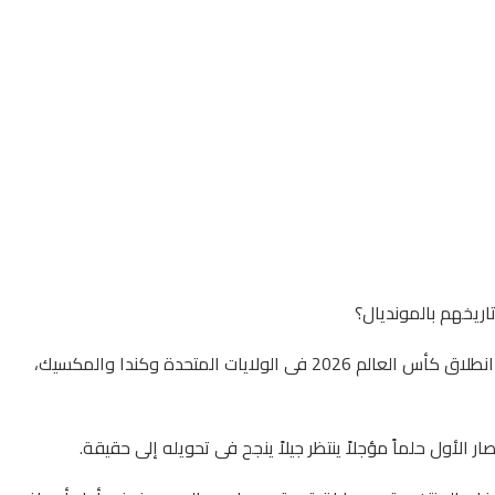
اريخهم بالمونديال؟
سؤال ظل مطروحًا منذ الظهور الأول فى إيطاليا عام 1934، مرورًا بمونديال 1990 فى إيطاليا، ثم نسخة روسيا 2018، وها هو يتجدد بقوة قبل انطلاق كأس العالم 2026 فى الولايات المتحدة وكندا والمكسيك،