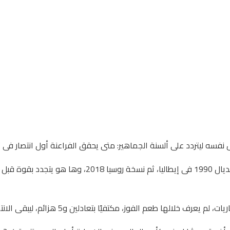
نفسه ليتردد على ألسنة الجماهير: متى يحقق الفراعنة أول انتصار فى ت