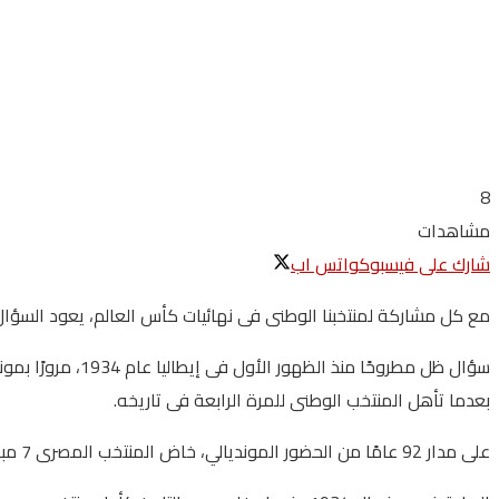
8
مشاهدات
شارك على فيسبوك
واتس اب
مع كل مشاركة لمنتخبنا الوطنى فى نهائيات كأس العالم، يعود السؤال 
بعدما تأهل المنتخب الوطنى للمرة الرابعة فى تاريخه.
على مدار 92 عامًا من الحضور المونديالي، خاض المنتخب المصرى 7 مباريات، لم يعرف خلالها طعم الفوز، مكتفيًا بتعادلين و5 هزائم، ليبقى الانتصار الأول حلماً مؤجلاً ينتظر جيلاً ينجح فى تحويله إلى حقيقة.