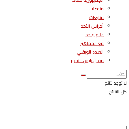
الجمهورية معاك
منوعات
متابعات
أجراس الأحد
عالم واحد
مع الجماهير
العـدد الورقـي
مقال رئيس التحرير
لا توجد نتائج
كل النتائج