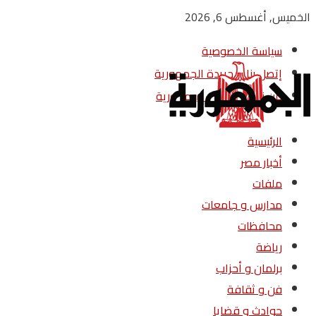
الخميس, أغسطس 6, 2026
سياسة الخصوصية
إتصل بنا – جريدة الجمهورية
من نحن – جريدة الجمهورية
الرئيسية
أخبار مصر
ملفات
مدارس و جامعات
محافظات
رياضة
برلمان و أحزاب
فن و ثقافة
حوادث و قضايا