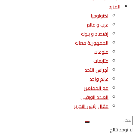
المزيد
تكنولوجيا
عرب و عالم
إقتصاد و بنوك
الجمهورية معاك
منوعات
متابعات
أجراس الأحد
عالم واحد
مع الجماهير
العـدد الورقـي
مقال رئيس التحرير
لا توجد نتائج