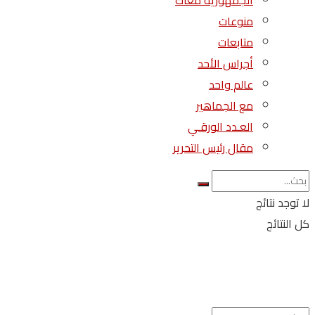
الجمهورية معاك
منوعات
متابعات
أجراس الأحد
عالم واحد
مع الجماهير
العـدد الورقـي
مقال رئيس التحرير
لا توجد نتائج
كل النتائج