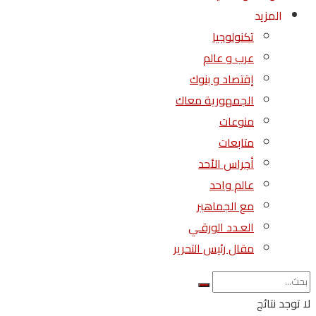
المزيد
تكنولوجيا
عرب و عالم
إقتصاد و بنوك
الجمهورية معاك
منوعات
متابعات
أجراس الأحد
عالم واحد
مع الجماهير
العـدد الورقـي
مقال رئيس التحرير
لا توجد نتائج