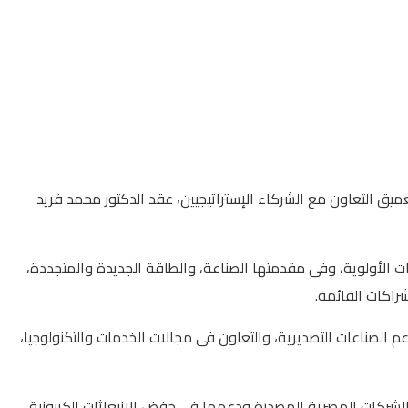
ميق التعاون مع الشركاء الإستراتيجيين، عقد الدكتور محمد فريد
 الأولوية، وفى مقدمتها الصناعة، والطاقة الجديدة والمتجددة،
لشراكات القائمة.
م الصناعات التصديرية، والتعاون فى مجالات الخدمات والتكنولوجيا،
سسة الاستثمار الدولى البريطانية «Bll» وصندوق مصر السيادى، لتمويل الشركات المصرية المصدرة ودعمها فى خفض الانبعاثات الكربونية