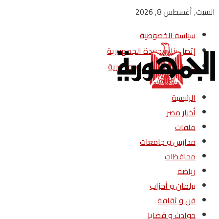
السبت, أغسطس 8, 2026
سياسة الخصوصية
إتصل بنا – جريدة الجمهورية
من نحن – جريدة الجمهورية
الرئيسية
أخبار مصر
ملفات
مدارس و جامعات
محافظات
رياضة
برلمان و أحزاب
فن و ثقافة
حوادث و قضايا