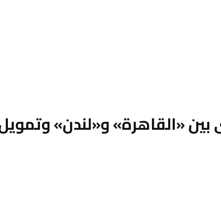
ى بين «القاهرة» و«لندن» وتمويل