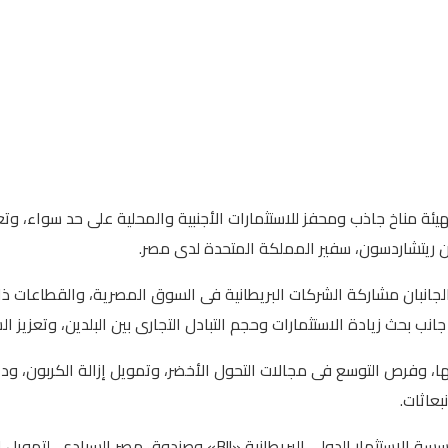
يئة مناخ جاذب ومحفز للاستثمارات الأجنبية والمحلية على حد سواء، وتع
يسون ريتشاردسون، سفير المملكة المتحدة لدى مصر.
جانبان مشاركة الشركات البريطانية فى السوق المصرية، والقطاعات ذات
 جانب بحث زيادة الاستثمارات وحجم التبادل التجارى بين البلدين، وتعزيز ا
ها، وفرص التوسع فى مجالات التحول الأخضر، وتمويل إزالة الكربون، ودع
بعاثات.
وفى هذا السياق، تطرق الوزير إلى إمكانية دراسة سبل التعاون بين مؤ