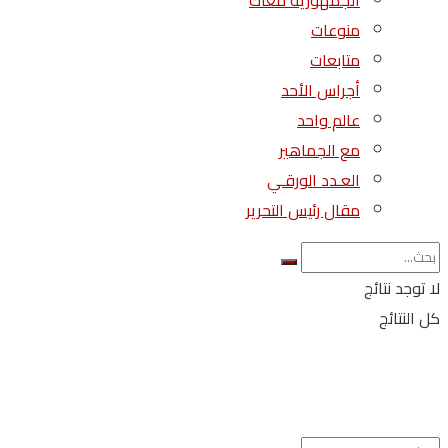
الجمهورية معاك
منوعات
متابعات
أجراس الأحد
عالم واحد
مع الجماهير
العـدد الورقـي
مقال رئيس التحرير
لا توجد نتائج
كل النتائج