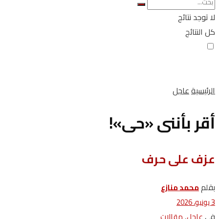
لا توجد نتائج
كل النتائج
الرئيسية
عاجل
أقر بأننى «حى»!
عزف على حرف
بقلم
محمد‭ ‬منازع
3 يونيو، 2026
في
,
عاجل
مقالات