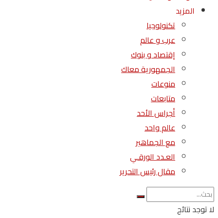
المزيد
تكنولوجيا
عرب و عالم
إقتصاد و بنوك
الجمهورية معاك
منوعات
متابعات
أجراس الأحد
عالم واحد
مع الجماهير
العـدد الورقـي
مقال رئيس التحرير
لا توجد نتائج