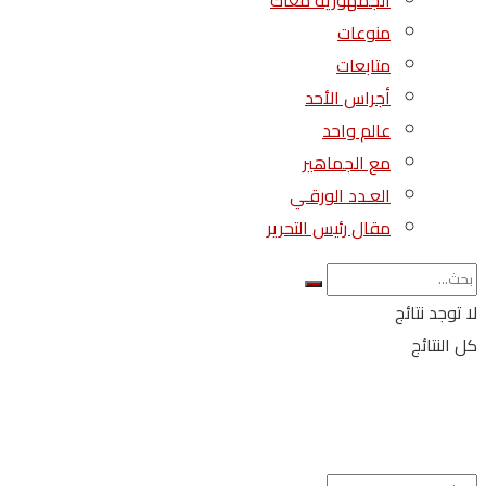
الجمهورية معاك
منوعات
متابعات
أجراس الأحد
عالم واحد
مع الجماهير
العـدد الورقـي
مقال رئيس التحرير
لا توجد نتائج
كل النتائج