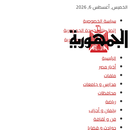
الخميس, أغسطس 6, 2026
سياسة الخصوصية
إتصل بنا – جريدة الجمهورية
من نحن – جريدة الجمهورية
الرئيسية
أخبار مصر
ملفات
مدارس و جامعات
محافظات
رياضة
برلمان و أحزاب
فن و ثقافة
حوادث و قضايا