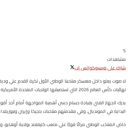
5
مشاهدات
شارك على فيسبوك
واتس اب
لا صوت يعلو داخل معسكر منتخبنا الوطني الأول لكرة القدم علي ودية ا
نهائيات كأس العالم 2026 التي تستضيفها الولايات المتحدة الأمريكية وكندا والمكسيك.
يدرك الجهاز الفني بقيادة حسام حسن أهمية المواجهة أمام أحد أقوي منت
البداية في المونديال، وفي مقدمتهم منتخبات بلجيكا وإيران ونيوزيلن
خاض المنتخب الوطني مرانًا قويًا علي ملعب كليفلاند بولاية أوهايو