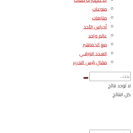
الجمهورية معاك
منوعات
متابعات
أجراس الأحد
عالم واحد
مع الجماهير
العـدد الورقـي
مقال رئيس التحرير
لا توجد نتائج
كل النتائج