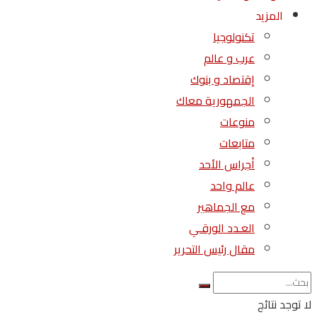
المزيد
تكنولوجيا
عرب و عالم
إقتصاد و بنوك
الجمهورية معاك
منوعات
متابعات
أجراس الأحد
عالم واحد
مع الجماهير
العـدد الورقـي
مقال رئيس التحرير
لا توجد نتائج