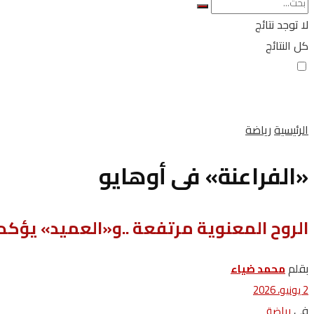
لا توجد نتائج
كل النتائج
الرئيسية
رياضة
«الفراعنة» فى أوهايو
الروح المعنوية مرتفعة ..و«العميد» يؤكد 
بقلم
محمد ‬ضياء
2 يونيو، 2026
في
رياضة