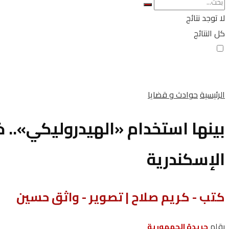
لا توجد نتائج
كل النتائج
الرئيسية
حوادث و قضايا
بينها استخدام «الهيدروليكي».. 
الإسكندرية
كتب - كريم صلاح | تصوير - واثق حسين
بقلم
جريدة الجمهورية