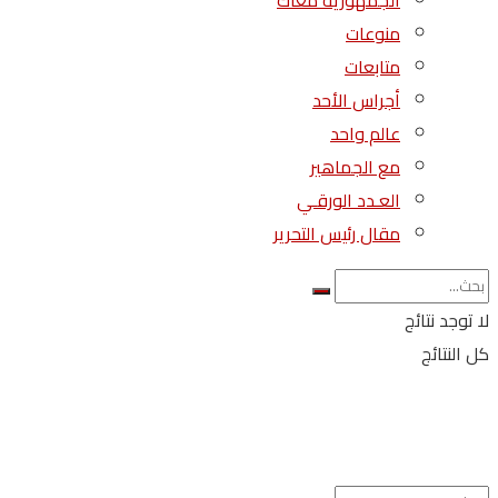
الجمهورية معاك
منوعات
متابعات
أجراس الأحد
عالم واحد
مع الجماهير
العـدد الورقـي
مقال رئيس التحرير
لا توجد نتائج
كل النتائج