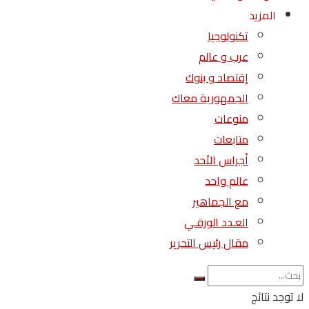
المزيد
تكنولوجيا
عرب و عالم
إقتصاد و بنوك
الجمهورية معاك
منوعات
متابعات
أجراس الأحد
عالم واحد
مع الجماهير
العـدد الورقـي
مقال رئيس التحرير
لا توجد نتائج