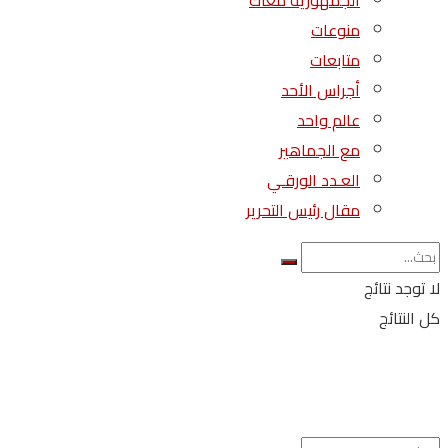
الجمهورية معاك
منوعات
متابعات
أجراس الأحد
عالم واحد
مع الجماهير
العـدد الورقـي
مقال رئيس التحرير
لا توجد نتائج
كل النتائج