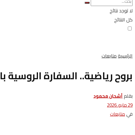
لا توجد نتائج
كل النتائج
الرئيسية
متابعات
بروح رياضية.. السفارة الروسية با
بقلم
أشجان محمود
29 مايو، 2026
في
متابعات