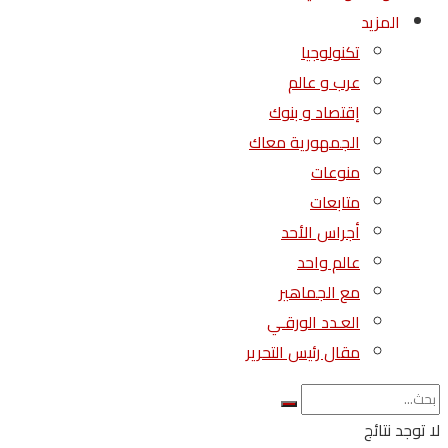
المزيد
تكنولوجيا
عرب و عالم
إقتصاد و بنوك
الجمهورية معاك
منوعات
متابعات
أجراس الأحد
عالم واحد
مع الجماهير
العـدد الورقـي
مقال رئيس التحرير
لا توجد نتائج