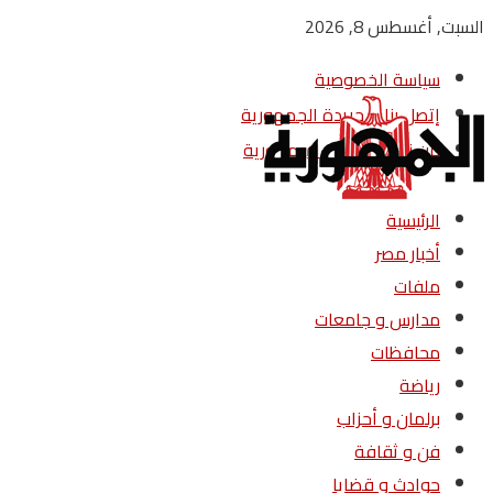
السبت, أغسطس 8, 2026
سياسة الخصوصية
إتصل بنا – جريدة الجمهورية
من نحن – جريدة الجمهورية
الرئيسية
أخبار مصر
ملفات
مدارس و جامعات
محافظات
رياضة
برلمان و أحزاب
فن و ثقافة
حوادث و قضايا