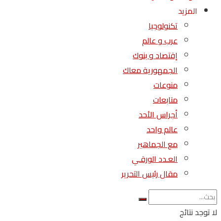
المزيد
تكنولوجيا
عرب و عالم
إقتصاد و بنوك
الجمهورية معاك
منوعات
متابعات
أجراس الأحد
عالم واحد
مع الجماهير
العـدد الورقـي
مقال رئيس التحرير
لا توجد نتائج