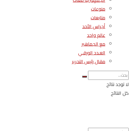
الجمهورية معاك
منوعات
متابعات
أجراس الأحد
عالم واحد
مع الجماهير
العـدد الورقـي
مقال رئيس التحرير
لا توجد نتائج
كل النتائج