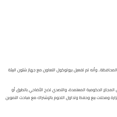
1 أضحية داخل المجازر الحكومية والبالغ عددها 16 مجزر بمختلف مدن ومراكز المحافظة.. وأنه تم تفعيل بروتوكول التعاون مع جهاز شئون البيئة
 المجازر الحكومية المعتمدة، والتصدي لذبح الأضاحي بالطرق أو
جزارة ومحلات بيع وحفظ وتداول اللحوم بالإشتراك مع مباحث التموين