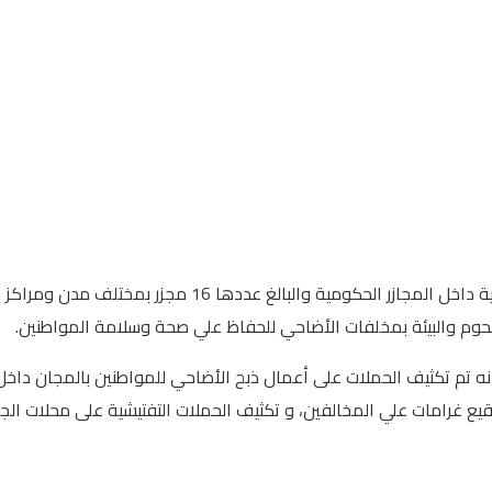
أعلن محافظ الشرقية المهندس حازم الأشموني انه تم نحر 153
لحوم والبيئة بمخلفات الأضاحي للحفاظ علي صحة وسلامة المواطنين.
انه تم تكثيف الحملات على أعمال ذبح الأضاحي للمواطنين بالمجان داخل
توقيع غرامات علي المخالفين، و تكثيف الحملات التفتيشية على محلات ال