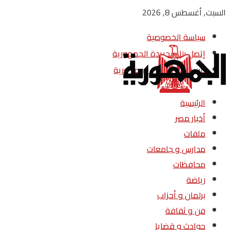
السبت, أغسطس 8, 2026
سياسة الخصوصية
إتصل بنا – جريدة الجمهورية
من نحن – جريدة الجمهورية
الرئيسية
أخبار مصر
ملفات
مدارس و جامعات
محافظات
رياضة
برلمان و أحزاب
فن و ثقافة
حوادث و قضايا