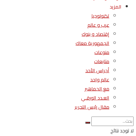
المزيد
تكنولوجيا
عرب و عالم
إقتصاد و بنوك
الجمهورية معاك
منوعات
متابعات
أجراس الأحد
عالم واحد
مع الجماهير
العـدد الورقـي
مقال رئيس التحرير
لا توجد نتائج