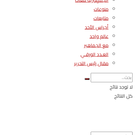
الجمهورية معاك
منوعات
متابعات
أجراس الأحد
عالم واحد
مع الجماهير
العـدد الورقـي
مقال رئيس التحرير
لا توجد نتائج
كل النتائج