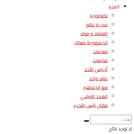
المزيد
تكنولوجيا
عرب و عالم
إقتصاد و بنوك
الجمهورية معاك
منوعات
متابعات
أجراس الأحد
عالم واحد
مع الجماهير
العـدد الورقـي
مقال رئيس التحرير
لا توجد نتائج