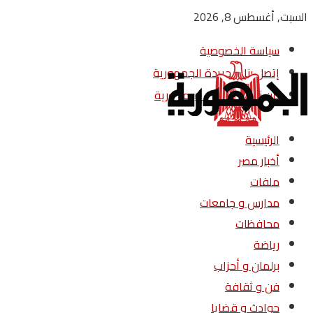
السبت, أغسطس 8, 2026
سياسة الخصوصية
إتصل بنا – جريدة الجمهورية
من نحن – جريدة الجمهورية
الرئيسية
أخبار مصر
ملفات
مدارس و جامعات
محافظات
رياضة
برلمان و أحزاب
فن و ثقافة
حوادث و قضايا