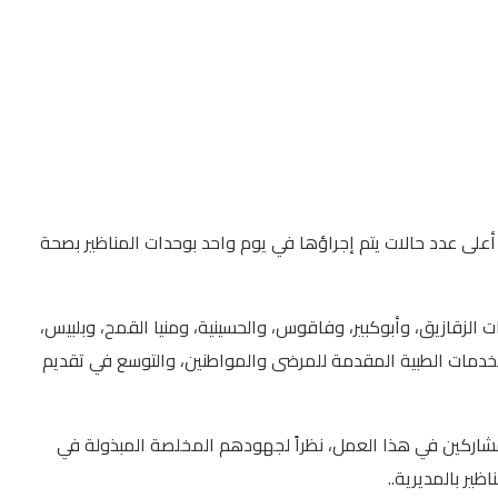
ى المبارك، محققة بذلك أعلى عدد حالات يتم إجراؤها في يوم واحد بوحدات المناظير بصحة
، بمستشفى “الزقازيق العام، وحميات الزقازيق، وأبوكبير، وفاقوس، والحسينية، ومنيا القمح، وبلبيس،
لخدمات الطبية المقدمة للمرضى والمواطنين، والتوسع في تقديم
لمشاركين في هذا العمل، نظراً لجهودهم المخلصة المبذولة في
ير بالمديرية..