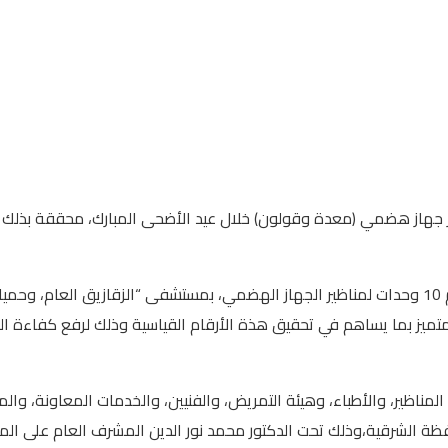
بية بمستشفيات الصحة بالشرقية بإجراء 56 حالة منظار جهاز هضمي (معدة وقولون) خلال عيد الأضح
وصرح الدكتور أحمد البيلى وكيل وزارة الصحة بالشرقية أن الشرقية تضم 10 وحدات لمناظير الجهاز الهضمي
متميز بما يساهم في تحقيق هذة الأرقام القياسية وذلك لرفع كفاءة ا
مناظير، والأطباء، وهيئة التمريض، والفنيين، والخدمات المعاونة، وا
 الشرقية،وذلك تحت الدكتور محمد نور الدين المشرف العام على المناظ