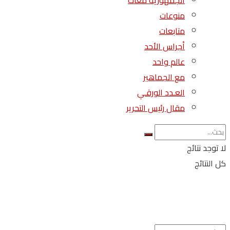
الجمهورية معاك
منوعات
متابعات
أجراس الأحد
عالم واحد
مع الجماهير
العـدد الورقـي
مقال رئيس التحرير
لا توجد نتائج
كل النتائج