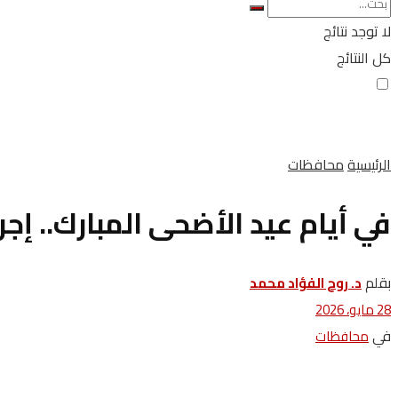
لا توجد نتائج
كل النتائج
الرئيسية
محافظات
في أيام عيد الأضحى المبارك.. إجراء 56 منظار مجانًا للمرضى بمستشفيات الصحة با
بقلم
د. روح الفؤاد محمد
28 مايو، 2026
في
محافظات