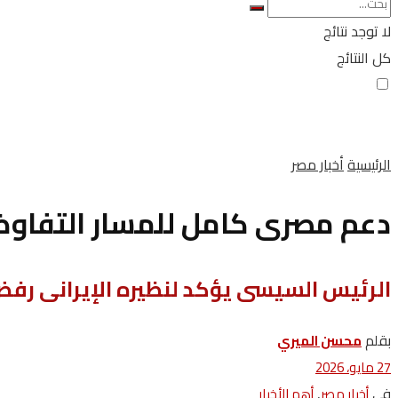
لا توجد نتائج
كل النتائج
الرئيسية
أخبار مصر
دعم مصرى كامل للمسار التفاو
الرئيس‭ ‬السيسى‭ ‬يؤكد‭ ‬لنظيره‭ ‬الإيرانى‭ ‬رفض‭ ‬الاعتداءات‭ ‬على‭ ‬سيادة‭ ‬دول‭ ‬الخليج
بقلم
محسن الميري
27 مايو، 2026
في
,
أخبار مصر
أهم الأخبار