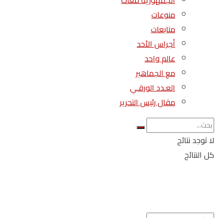
الجمهورية معاك
منوعات
متابعات
أجراس الأحد
عالم واحد
مع الجماهير
العـدد الورقـي
مقال رئيس التحرير
لا توجد نتائج
كل النتائج