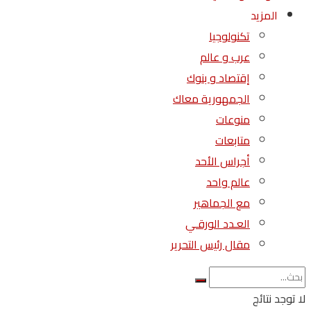
المزيد
تكنولوجيا
عرب و عالم
إقتصاد و بنوك
الجمهورية معاك
منوعات
متابعات
أجراس الأحد
عالم واحد
مع الجماهير
العـدد الورقـي
مقال رئيس التحرير
لا توجد نتائج