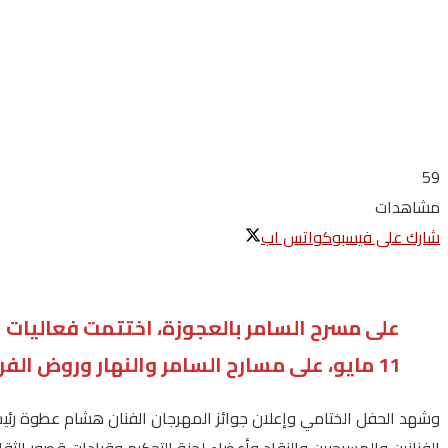
59
مشاهدات
شارك على فيسبوك
واتس اب
على مسرح السامر بالعجوزة، اختتمت فعاليات ال
11 مايو، على مسارح السامر والنهار وروض الفرج، تحت رعاية الدكتورة جيهان زكي، وزيرة الثقافة ونظمتها الهيئة العامة لقصور الثقافة.
وشهد الحفل الختامي وإعلان جوائز المهرجان الفنان هشام عطوة رئيس ا
الفنانين والمسرحيين والنقاد وأعضاء لجنة التحكيم وقيادات قصور الثقا