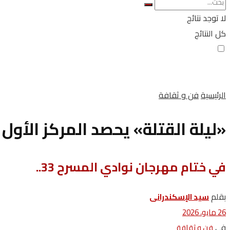
لا توجد نتائج
كل النتائج
الرئيسية
فن و ثقافة
«ليلة القتلة» يحصد المركز الأول
في ختام مهرجان نوادي المسرح 33..
بقلم
سيد الإسكندرانى
26 مايو، 2026
في
فن و ثقافة