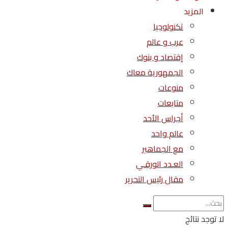
المزيد
تكنولوجيا
عرب و عالم
إقتصاد و بنوك
الجمهورية معاك
منوعات
متابعات
أجراس الأحد
عالم واحد
مع الجماهير
العـدد الورقـي
مقال رئيس التحرير
لا توجد نتائج