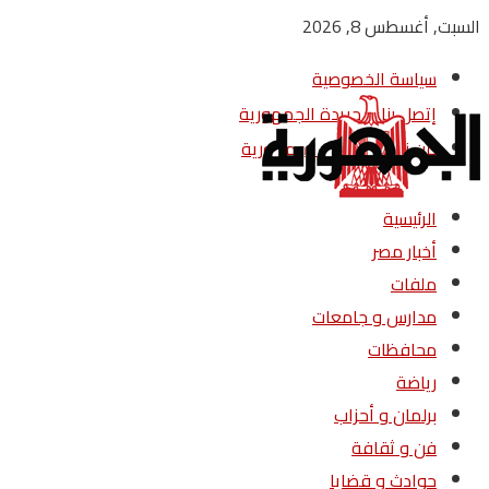
السبت, أغسطس 8, 2026
سياسة الخصوصية
إتصل بنا – جريدة الجمهورية
من نحن – جريدة الجمهورية
الرئيسية
أخبار مصر
ملفات
مدارس و جامعات
محافظات
رياضة
برلمان و أحزاب
فن و ثقافة
حوادث و قضايا