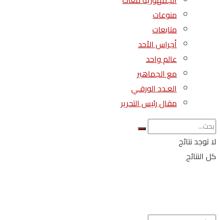
الجمهورية معاك
منوعات
متابعات
أجراس الأحد
عالم واحد
مع الجماهير
العـدد الورقـي
مقال رئيس التحرير
لا توجد نتائج
كل النتائج