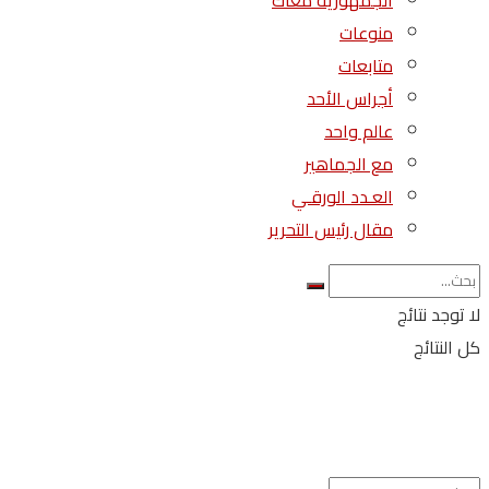
الجمهورية معاك
منوعات
متابعات
أجراس الأحد
عالم واحد
مع الجماهير
العـدد الورقـي
مقال رئيس التحرير
لا توجد نتائج
كل النتائج