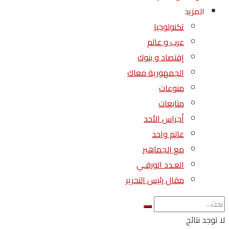
المزيد
تكنولوجيا
عرب و عالم
إقتصاد و بنوك
الجمهورية معاك
منوعات
متابعات
أجراس الأحد
عالم واحد
مع الجماهير
العـدد الورقـي
مقال رئيس التحرير
لا توجد نتائج