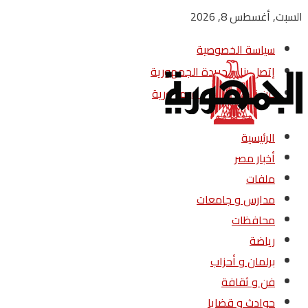
السبت, أغسطس 8, 2026
سياسة الخصوصية
إتصل بنا – جريدة الجمهورية
من نحن – جريدة الجمهورية
الرئيسية
أخبار مصر
ملفات
مدارس و جامعات
محافظات
رياضة
برلمان و أحزاب
فن و ثقافة
حوادث و قضايا