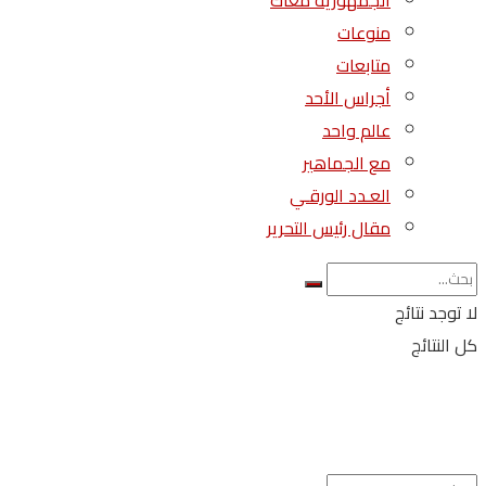
الجمهورية معاك
منوعات
متابعات
أجراس الأحد
عالم واحد
مع الجماهير
العـدد الورقـي
مقال رئيس التحرير
لا توجد نتائج
كل النتائج