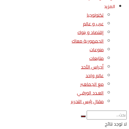
المزيد
تكنولوجيا
عرب و عالم
إقتصاد و بنوك
الجمهورية معاك
منوعات
متابعات
أجراس الأحد
عالم واحد
مع الجماهير
العـدد الورقـي
مقال رئيس التحرير
لا توجد نتائج