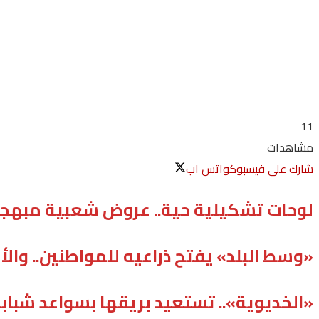
11
مشاهدات
شارك على فيسبوك
واتس اب
لوحات تشكيلية حية.. عروض شعبية مبهجة.
«وسط البلد» يفتح ذراعيه للمواطنين.. وا
«الخديوية».. تستعيد بريقها بسواعد شباب