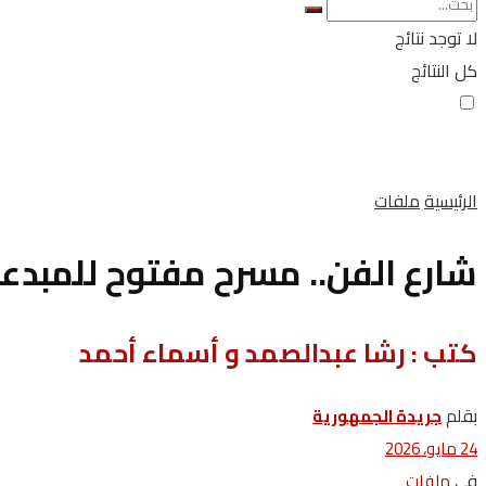
لا توجد نتائج
كل النتائج
الرئيسية
ملفات
شارع الفن.. مسرح مفتوح للمبدع
كتب : رشا عبدالصمد و أسماء أحمد
بقلم
جريدة الجمهورية
24 مايو، 2026
في
ملفات