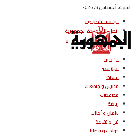
السبت, أغسطس 8, 2026
سياسة الخصوصية
إتصل بنا – جريدة الجمهورية
من نحن – جريدة الجمهورية
الرئيسية
أخبار مصر
ملفات
مدارس و جامعات
محافظات
رياضة
برلمان و أحزاب
فن و ثقافة
حوادث و قضايا