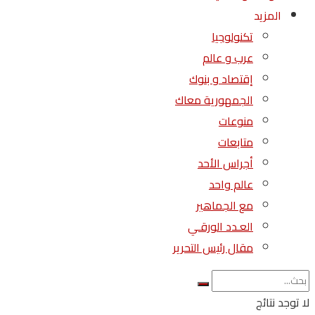
المزيد
تكنولوجيا
عرب و عالم
إقتصاد و بنوك
الجمهورية معاك
منوعات
متابعات
أجراس الأحد
عالم واحد
مع الجماهير
العـدد الورقـي
مقال رئيس التحرير
لا توجد نتائج