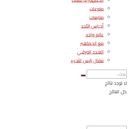
الجمهورية معاك
منوعات
متابعات
أجراس الأحد
عالم واحد
مع الجماهير
العـدد الورقـي
مقال رئيس التحرير
لا توجد نتائج
كل النتائج