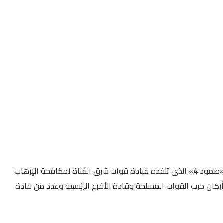
شهد الفريق أشرف سالم زاهر القائد العام للقوات المسلحة وزير الدفاع والإنتاج الحربى تنفيذ المرحلة الرئيسية لمشروع مراكز القيادة التعبوى «صمود 4» الذى تنفذه قيادة قوات شرق القناة لمكافحة الإرهاب
أركان حرب القوات المسلحة وقادة الأفرع الرئيسية وعدد من قادة