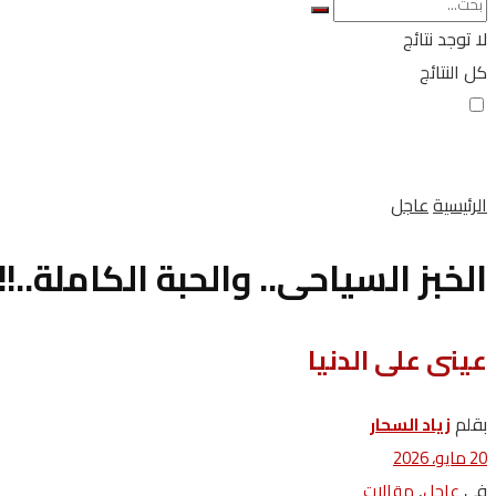
لا توجد نتائج
كل النتائج
الرئيسية
عاجل
الخبز السياحى.. والحبة الكاملة..!!
عينى على الدنيا
بقلم
زياد ‬السحار
20 مايو، 2026
في
,
عاجل
مقالات