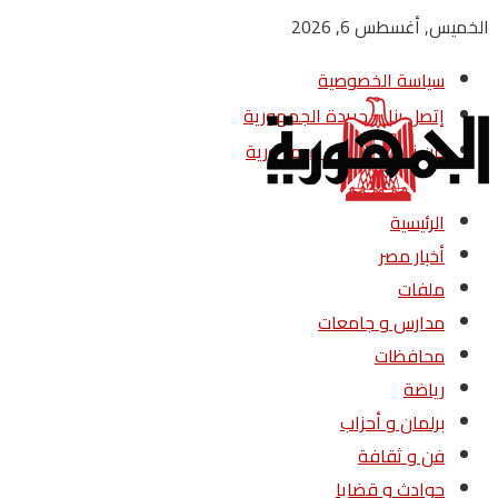
الخميس, أغسطس 6, 2026
سياسة الخصوصية
إتصل بنا – جريدة الجمهورية
من نحن – جريدة الجمهورية
الرئيسية
أخبار مصر
ملفات
مدارس و جامعات
محافظات
رياضة
برلمان و أحزاب
فن و ثقافة
حوادث و قضايا