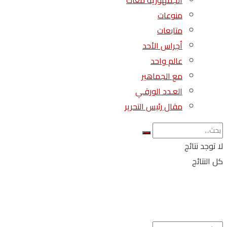
الجمهورية معاك
منوعات
متابعات
أجراس الأحد
عالم واحد
مع الجماهير
العـدد الورقـي
مقال رئيس التحرير
لا توجد نتائج
كل النتائج