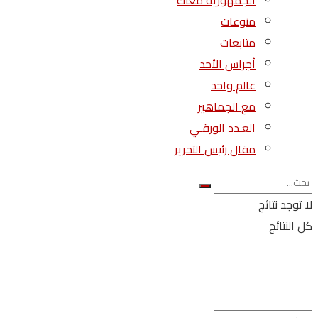
الجمهورية معاك
منوعات
متابعات
أجراس الأحد
عالم واحد
مع الجماهير
العـدد الورقـي
مقال رئيس التحرير
لا توجد نتائج
كل النتائج