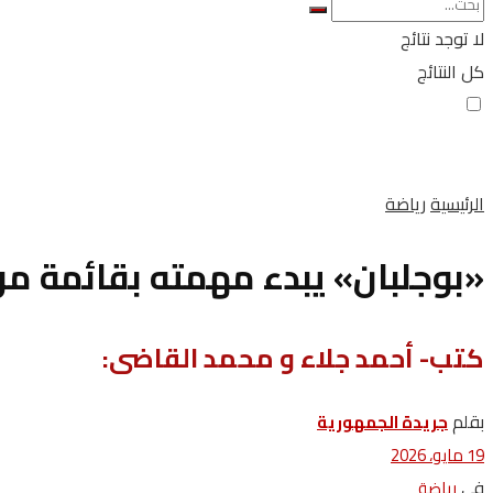
لا توجد نتائج
كل النتائج
الرئيسية
رياضة
«بوجلبان» يبدء مهمته بقائمة م
كتب- أحمد جلاء و محمد القاضى:
بقلم
جريدة الجمهورية
19 مايو، 2026
في
رياضة