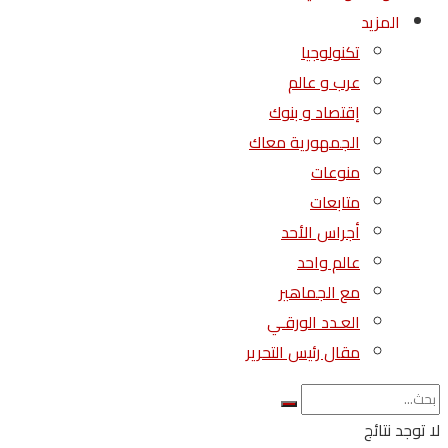
المزيد
تكنولوجيا
عرب و عالم
إقتصاد و بنوك
الجمهورية معاك
منوعات
متابعات
أجراس الأحد
عالم واحد
مع الجماهير
العـدد الورقـي
مقال رئيس التحرير
لا توجد نتائج