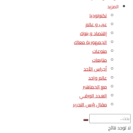
المزيد
تكنولوجيا
عرب و عالم
إقتصاد و بنوك
الجمهورية معاك
منوعات
متابعات
أجراس الأحد
عالم واحد
مع الجماهير
العـدد الورقـي
مقال رئيس التحرير
لا توجد نتائج