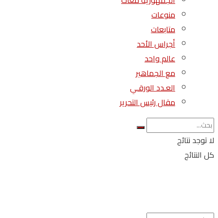
الجمهورية معاك
منوعات
متابعات
أجراس الأحد
عالم واحد
مع الجماهير
العـدد الورقـي
مقال رئيس التحرير
لا توجد نتائج
كل النتائج