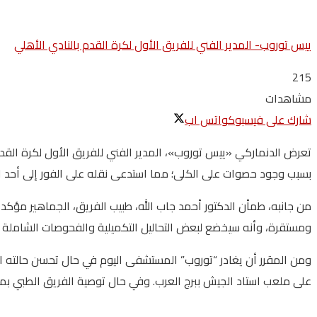
ييس توروب- المدير الفني للفريق الأول لكرة القدم بالنادي الأهلي
215
مشاهدات
شارك على فيسبوك
واتس اب
تعرض الدنماركي «ييس توروب»، المدير الفني للفريق الأول لكرة الق
بسبب وجود حصوات على الكلى؛ مما استدعى نقله على الفور إلى أحد ال
من جانبه، طمأن الدكتور أحمد جاب الله، طبيب الفريق، الجماهير مؤكداً 
ومستقرة، وأنه سيخضع لبعض التحاليل التكميلية والفحوصات الشاملة 
ومن المقرر أن يغادر “توروب” المستشفى اليوم في حال تحسن حالته الص
على ملعب استاد الجيش ببرج العرب. وفي حال توصية الفريق الطبي بمنحه 