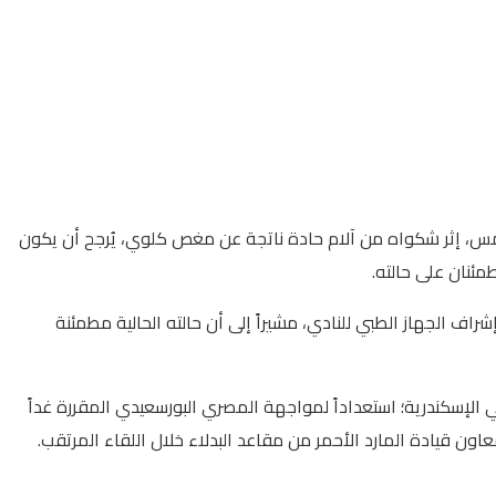
أمس، إثر شكواه من آلام حادة ناتجة عن مغص كلوي، يُرجح أن يكون
ئنان على حالته.
راف الجهاز الطبي للنادي، مشيراً إلى أن حالته الحالية مطمئنة
الإسكندرية؛ استعداداً لمواجهة المصري البورسعيدي المقررة غداً
اون قيادة المارد الأحمر من مقاعد البدلاء خلال اللقاء المرتقب.