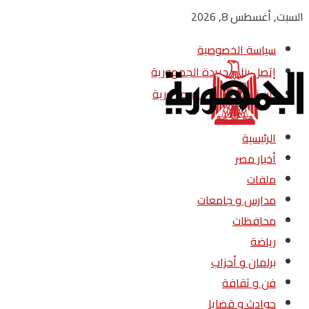
السبت, أغسطس 8, 2026
سياسة الخصوصية
إتصل بنا – جريدة الجمهورية
من نحن – جريدة الجمهورية
الرئيسية
أخبار مصر
ملفات
مدارس و جامعات
محافظات
رياضة
برلمان و أحزاب
فن و ثقافة
حوادث و قضايا