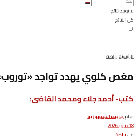
لا توجد نتائج
كل النتائج
الرئيسية
رياضة
مغص كلوي يهدد تواجد «توروب»
كتب- أحمد جلاء ومحمد القاضى:
بقلم
جريدة الجمهورية
18 مايو، 2026
في
رياضة