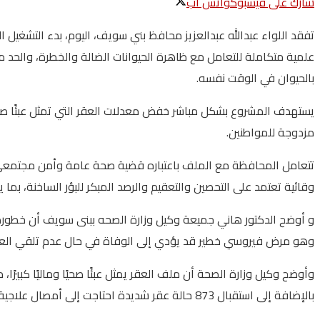
شارك على فيسبوك
واتس اب
تفقد اللواء عبدالله عبدالعزيز محافظ بني سويف، اليوم، بدء التشغيل 
علمية متكاملة للتعامل مع ظاهرة الحيوانات الضالة والخطرة، والحد 
بالحيوان في الوقت نفسه.
يستهدف المشروع بشكل مباشر خفض معدلات العقر التي تمثل عبئًا صحيًا وا
مزدوجة للمواطنين.
تتعامل المحافظة مع الملف باعتباره قضية صحة عامة وأمن مجتمعي ف
وقائية تعتمد على التحصين والتعقيم والرصد المبكر للبؤر الساخنة، بما
و أوضح الدكتور هاني جميعة وكيل وزارة الصحه ببنى سويف أن خطورة ا
وهو مرض فيروسي خطير قد يؤدي إلى الوفاة في حال عدم تلقي العلاج
بالإضافة إلى استقبال 873 حالة عقر شديدة احتاجت إلى أمصال علاجية، بإجمالي تكلفة تجاوزت 5.2 مليون جنيه، وهو ما يعكس حجم الضغط الواقع على المنظومة الصحية وأهمية التحول إلى الوقاية.