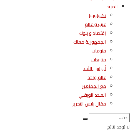
المزيد
تكنولوجيا
عرب و عالم
إقتصاد و بنوك
الجمهورية معاك
منوعات
متابعات
أجراس الأحد
عالم واحد
مع الجماهير
العـدد الورقـي
مقال رئيس التحرير
لا توجد نتائج