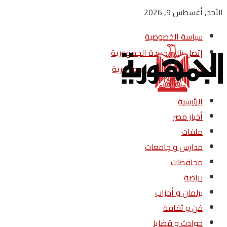
الأحد, أغسطس 9, 2026
سياسة الخصوصية
إتصل بنا – جريدة الجمهورية
من نحن – جريدة الجمهورية
الرئيسية
أخبار مصر
ملفات
مدارس و جامعات
محافظات
رياضة
برلمان و أحزاب
فن و ثقافة
حوادث و قضايا