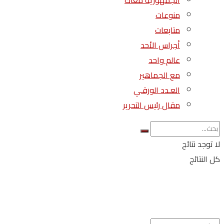
الجمهورية معاك
منوعات
متابعات
أجراس الأحد
عالم واحد
مع الجماهير
العـدد الورقـي
مقال رئيس التحرير
لا توجد نتائج
كل النتائج