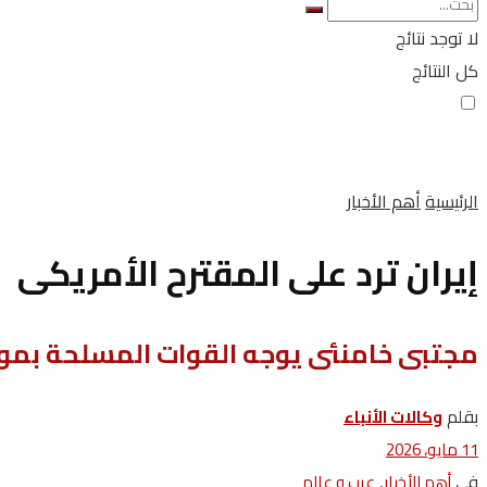
لا توجد نتائج
كل النتائج
الرئيسية
أهم الأخبار
إيران ترد على المقترح الأمريكى
مجتبى خامنئى يوجه القوات المسلحة بمو
بقلم
وكالات‭ ‬الأنباء
11 مايو، 2026
في
,
أهم الأخبار
عرب و عالم