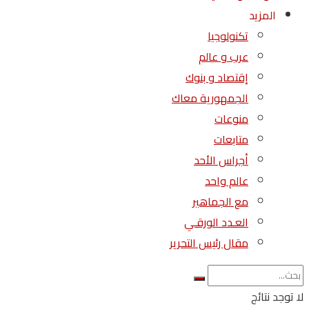
المزيد
تكنولوجيا
عرب و عالم
إقتصاد و بنوك
الجمهورية معاك
منوعات
متابعات
أجراس الأحد
عالم واحد
مع الجماهير
العـدد الورقـي
مقال رئيس التحرير
لا توجد نتائج