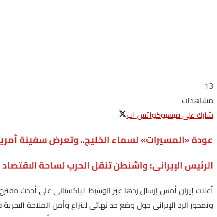
13
مشاهدات
شارك على فيسبوك
واتس اب
عودة «المسيرات» لسماء الخليج.. وتعرض سفينة أمر
الرئيس الإيرانى: واشنطن تنقل الحرب لساحة الاقتصاد
أعلنت‭ ‬إيران‭ ‬أمس‭ ‬إرسال‭ ‬ردها‭ ‬عبر‭ ‬الوسيط‭ ‬الباكستانى‭ ‬على‭ ‬أحدث‭ ‬مقترح‭ ‬أمريكى‭ ‬لإنهاء‭ ‬الحرب‭.‬
وتمحور‭ ‬الرد‭ ‬الإيرانى‭ ‬حول‭ ‬وضع‭ ‬حد‭ ‬نهائى‭ ‬للنزاع‭ ‬وأمن‭ ‬الملاحة‭ ‬البحرية‭ ‬فى‭ ‬الخليج‭ ‬ومضيق‭ ‬هرمز‭ ‬ووضع‭ ‬اطار‭ ‬لمحادثات‭ ‬لاحقة‭ ‬بشأن‭ ‬البرنامج‭ ‬النووى‭.‬