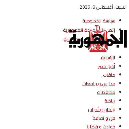
السبت, أغسطس 8, 2026
سياسة الخصوصية
إتصل بنا – جريدة الجمهورية
من نحن – جريدة الجمهورية
الرئيسية
أخبار مصر
ملفات
مدارس و جامعات
محافظات
رياضة
برلمان و أحزاب
فن و ثقافة
حوادث و قضايا