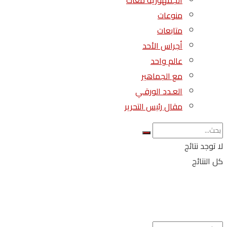
الجمهورية معاك
منوعات
متابعات
أجراس الأحد
عالم واحد
مع الجماهير
العـدد الورقـي
مقال رئيس التحرير
لا توجد نتائج
كل النتائج