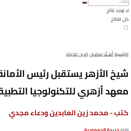
لا توجد نتائج
كل النتائج
الرئيسية
أهـلًا رمضـان
الدين للحياة
شيخ الأزهر يستقبل رئيس الأمانة
معهد أزهري للتكنولوجيا التطبيق
كتب - محمد زين العابدين ودعاء مجدي
بقلم
جريدة الجمهورية