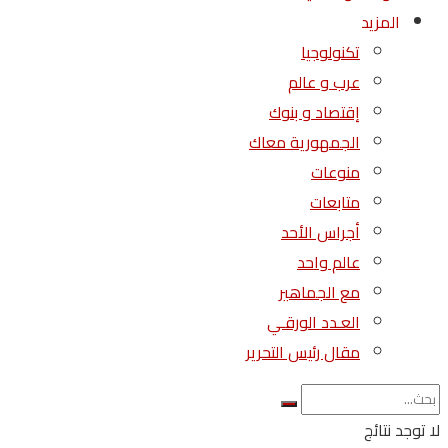
المزيد
تكنولوجيا
عرب و عالم
إقتصاد و بنوك
الجمهورية معاك
منوعات
متابعات
أجراس الأحد
عالم واحد
مع الجماهير
العـدد الورقـي
مقال رئيس التحرير
لا توجد نتائج