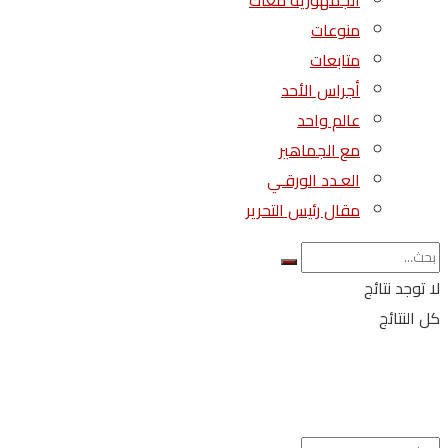
الجمهورية معاك
منوعات
متابعات
أجراس الأحد
عالم واحد
مع الجماهير
العـدد الورقـي
مقال رئيس التحرير
لا توجد نتائج
كل النتائج