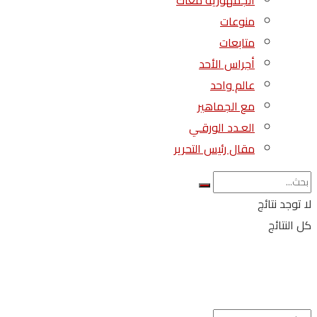
الجمهورية معاك
منوعات
متابعات
أجراس الأحد
عالم واحد
مع الجماهير
العـدد الورقـي
مقال رئيس التحرير
لا توجد نتائج
كل النتائج