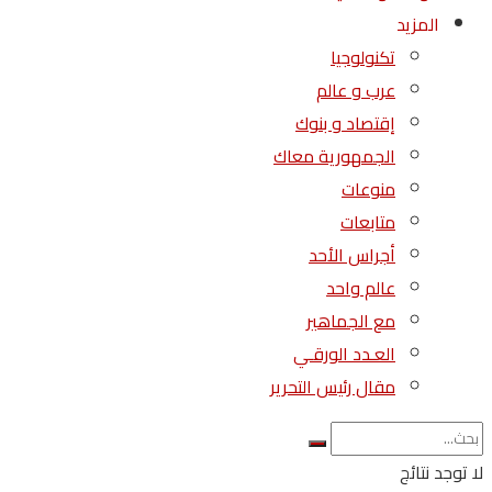
المزيد
تكنولوجيا
عرب و عالم
إقتصاد و بنوك
الجمهورية معاك
منوعات
متابعات
أجراس الأحد
عالم واحد
مع الجماهير
العـدد الورقـي
مقال رئيس التحرير
لا توجد نتائج