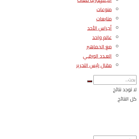
الجمهورية معاك
منوعات
متابعات
أجراس الأحد
عالم واحد
مع الجماهير
العـدد الورقـي
مقال رئيس التحرير
لا توجد نتائج
كل النتائج