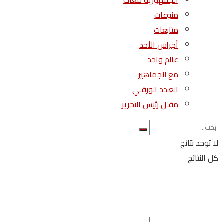
الجمهورية معاك
منوعات
متابعات
أجراس الأحد
عالم واحد
مع الجماهير
العـدد الورقـي
مقال رئيس التحرير
لا توجد نتائج
كل النتائج