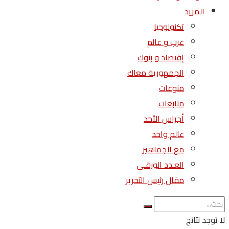
المزيد
تكنولوجيا
عرب و عالم
إقتصاد و بنوك
الجمهورية معاك
منوعات
متابعات
أجراس الأحد
عالم واحد
مع الجماهير
العـدد الورقـي
مقال رئيس التحرير
لا توجد نتائج