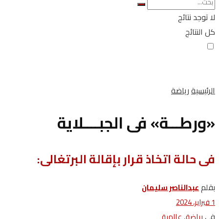
لا توجد نتائج
كل النتائج
الرئيسية
رياضة
«ورطـــة» فى الجبــــلاية
فى‭ ‬حالة‭ ‬اتخاذ‭ ‬قرار‭ ‬بإقالة‭ ‬البرتغالى‭ :‬
بقلم
عبدالناصر سليمان
1 فبراير، 2024
في
,
رياضة
عالمية