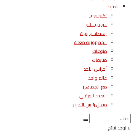
المزيد
تكنولوجيا
عرب و عالم
إقتصاد و بنوك
الجمهورية معاك
منوعات
متابعات
أجراس الأحد
عالم واحد
مع الجماهير
العـدد الورقـي
مقال رئيس التحرير
لا توجد نتائج