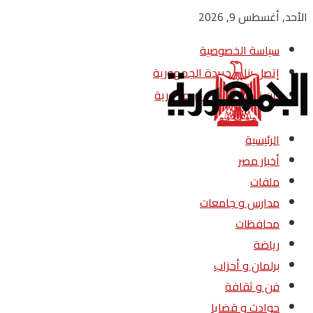
الأحد, أغسطس 9, 2026
سياسة الخصوصية
إتصل بنا – جريدة الجمهورية
من نحن – جريدة الجمهورية
الرئيسية
أخبار مصر
ملفات
مدارس و جامعات
محافظات
رياضة
برلمان و أحزاب
فن و ثقافة
حوادث و قضايا