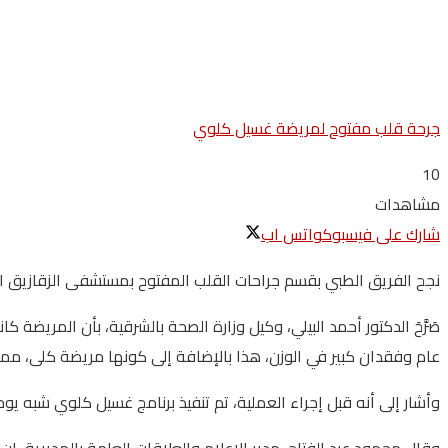
جرحة قلب مفتوح لمريضة غسيل كلوي
10
مشاهدات
شارك على فيسبوك
واتس اب
نجح الفريق الطبي بقسم جراحات القلب المفتوح بمستشفى الزقازيق العام 
صَرَّحَ الدكتور أحمد البيلي، وكيل وزارة الصحة بالشرقية، بأن المري
عام وفقدان كبير في الوزن، هذا بالإضافة إلى كونها مريضة كلى، مما
وأشار إلى أنه قبل إجراء العملية، تم تنفيذ برنامج غسيل كلوي شبه يو
وقال محمود عبد الفتاح، مدير الإعلام والعلاقات العامة بالمديرية، 