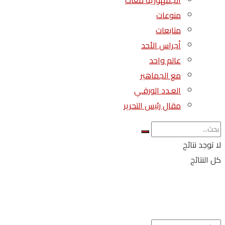
الجمهورية معاك
منوعات
متابعات
أجراس الأحد
عالم واحد
مع الجماهير
العـدد الورقـي
مقال رئيس التحرير
لا توجد نتائج
كل النتائج