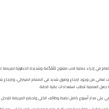
في إجراء عملية قلب مفتوح مُتَقَدِّمة وشديدة الخطورة لمريضة تعاني من
ضة كانت تعاني من وجود ارتجاع وضيق شديد في الصمام الميترالي، وارتج
 جعل العملية تتطلب استعدادات عالية الدقة.
مي على مدار أسبوع كامل لضبط وظائف الكلى وتحضير المريضة للتدخل الجر
إن المريضة في حالة جيدة ومستقرة، وتم خروجها من المستشفى بعد تلقي