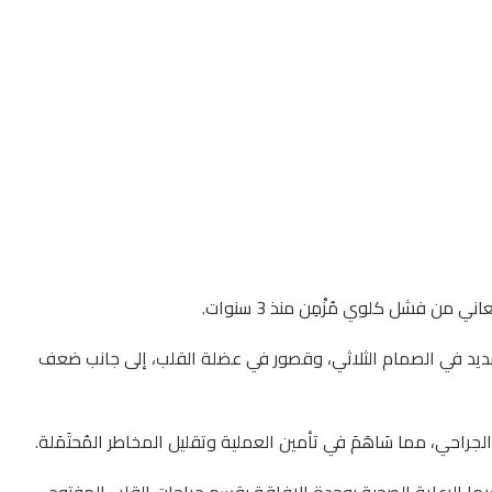
 فشل كلوي مُزْمِن منذ 3 سنوات.
اع شديد في الصمام الثلاثي، وقصور في عضلة القلب، إلى جانب ضعف
احي، مما سَاهَمَ في تأمين العملية وتقليل المخاطر المُحتَمَلة.
ها الرعاية الصحية بوحدة الإفاقة بقسم جراحات القلب المفتوح،