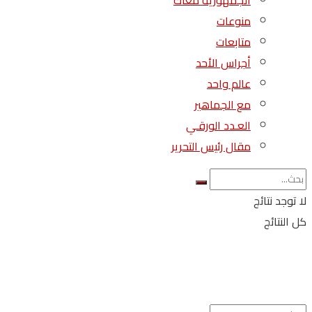
الجمهورية معاك
منوعات
متابعات
أجراس الأحد
عالم واحد
مع الجماهير
العـدد الورقـي
مقال رئيس التحرير
لا توجد نتائج
كل النتائج