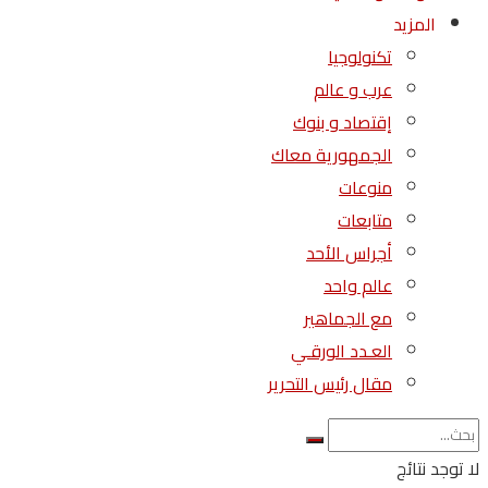
المزيد
تكنولوجيا
عرب و عالم
إقتصاد و بنوك
الجمهورية معاك
منوعات
متابعات
أجراس الأحد
عالم واحد
مع الجماهير
العـدد الورقـي
مقال رئيس التحرير
لا توجد نتائج