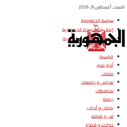
السبت, أغسطس 8, 2026
سياسة الخصوصية
إتصل بنا – جريدة الجمهورية
من نحن – جريدة الجمهورية
الرئيسية
أخبار مصر
ملفات
مدارس و جامعات
محافظات
رياضة
برلمان و أحزاب
فن و ثقافة
حوادث و قضايا