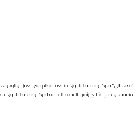
رب “نصف آلي” بمركز ومدينة الباجور، لمتابعة انتظام سير العمل والو
منوفية، وفتحي شلبي رئيس الوحدة المحلية لمركز ومدينة الباجور، والدكتو