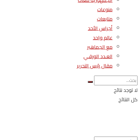
الجمهورية معاك
منوعات
متابعات
أجراس الأحد
عالم واحد
مع الجماهير
العـدد الورقـي
مقال رئيس التحرير
لا توجد نتائج
كل النتائج