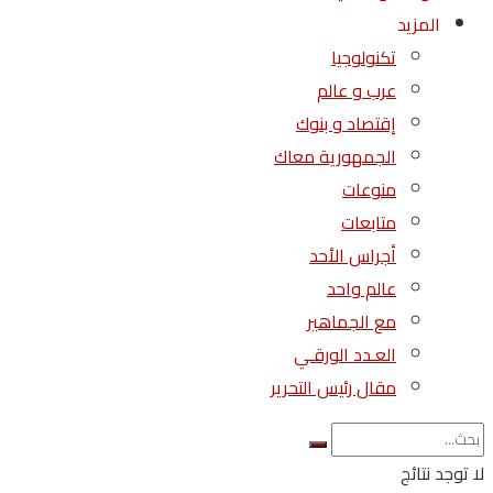
المزيد
تكنولوجيا
عرب و عالم
إقتصاد و بنوك
الجمهورية معاك
منوعات
متابعات
أجراس الأحد
عالم واحد
مع الجماهير
العـدد الورقـي
مقال رئيس التحرير
لا توجد نتائج