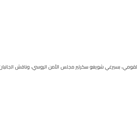
لقومي، بسيرغي شويغو سكرتير مجلس الأمن الروسي، وناقش الجانبان ال