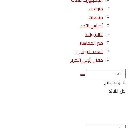
الجمهورية معاك
منوعات
متابعات
أجراس الأحد
عالم واحد
مع الجماهير
العـدد الورقـي
مقال رئيس التحرير
لا توجد نتائج
كل النتائج