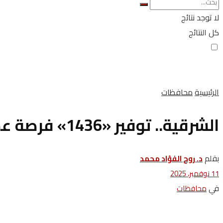
لا توجد نتائج
كل النتائج
الرئيسية
محافظات
الشرقية.. توفير «1436» فرصة عمل داخل «19» مصنعاً وشركة
بقلم
د. روح الفؤاد محمد
11 نوفمبر، 2025
في
محافظات