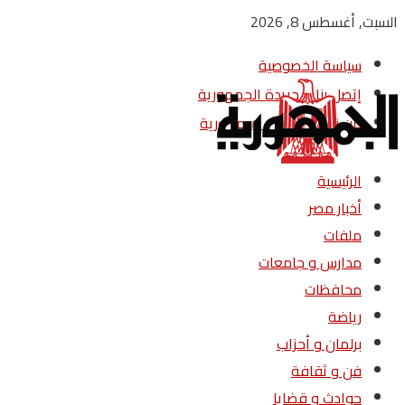
السبت, أغسطس 8, 2026
سياسة الخصوصية
إتصل بنا – جريدة الجمهورية
من نحن – جريدة الجمهورية
الرئيسية
أخبار مصر
ملفات
مدارس و جامعات
محافظات
رياضة
برلمان و أحزاب
فن و ثقافة
حوادث و قضايا