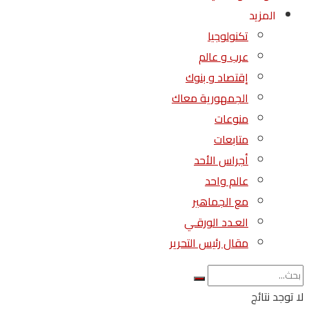
المزيد
تكنولوجيا
عرب و عالم
إقتصاد و بنوك
الجمهورية معاك
منوعات
متابعات
أجراس الأحد
عالم واحد
مع الجماهير
العـدد الورقـي
مقال رئيس التحرير
لا توجد نتائج