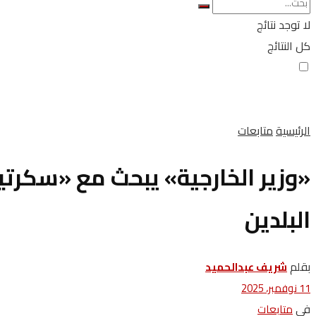
لا توجد نتائج
كل النتائج
الرئيسية
متابعات
«وزير الخارجية» يبحث مع «سكرتي
البلدين
بقلم
شريف عبدالحميد
11 نوفمبر، 2025
في
متابعات