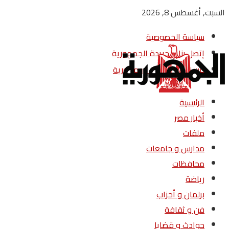
السبت, أغسطس 8, 2026
سياسة الخصوصية
إتصل بنا – جريدة الجمهورية
من نحن – جريدة الجمهورية
الرئيسية
أخبار مصر
ملفات
مدارس و جامعات
محافظات
رياضة
برلمان و أحزاب
فن و ثقافة
حوادث و قضايا