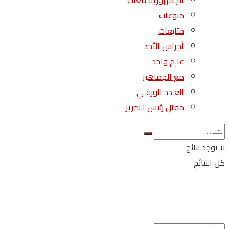
الجمهورية معاك
منوعات
متابعات
أجراس الأحد
عالم واحد
مع الجماهير
العـدد الورقـي
مقال رئيس التحرير
لا توجد نتائج
كل النتائج