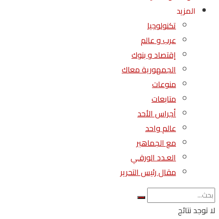
المزيد
تكنولوجيا
عرب و عالم
إقتصاد و بنوك
الجمهورية معاك
منوعات
متابعات
أجراس الأحد
عالم واحد
مع الجماهير
العـدد الورقـي
مقال رئيس التحرير
لا توجد نتائج