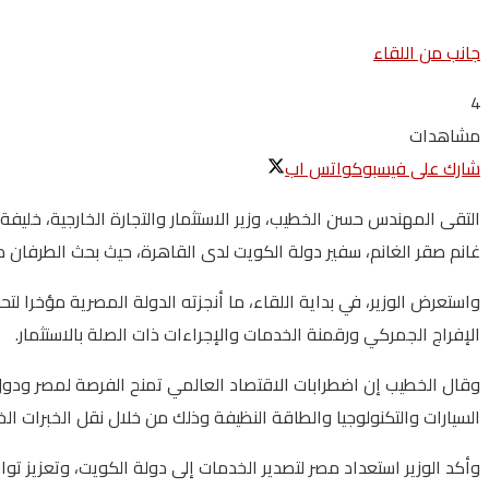
جانب من اللقاء
4
مشاهدات
شارك على فيسبوك
واتس اب
التقى المهندس حسن الخطيب، وزير الاستثمار والتجارة الخارجية، خليفة 
غانم صقر الغانم، سفير دولة الكويت لدى القاهرة، حيث بحث الطرفان مض
واستعرض الوزير، في بداية اللقاء، ما أنجزته الدولة المصرية مؤخرا 
الإفراج الجمركي ورقمنة الخدمات والإجراءات ذات الصلة بالاستثمار.
وقال الخطيب إن اضطرابات الاقتصاد العالمي تمنح الفرصة لمصر ودول
السيارات والتكنولوجيا والطاقة النظيفة وذلك من خلال نقل الخبرات الخ
وأكد الوزير استعداد مصر لتصدير الخدمات إلى دولة الكويت، وتعزيز ت