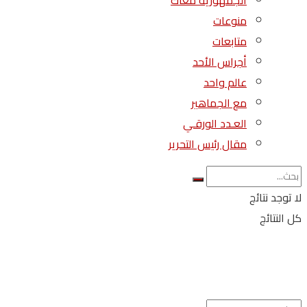
الجمهورية معاك
منوعات
متابعات
أجراس الأحد
عالم واحد
مع الجماهير
العـدد الورقـي
مقال رئيس التحرير
لا توجد نتائج
كل النتائج