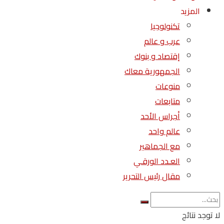
المزيد
تكنولوجيا
عرب و عالم
إقتصاد و بنوك
الجمهورية معاك
منوعات
متابعات
أجراس الأحد
عالم واحد
مع الجماهير
العـدد الورقـي
مقال رئيس التحرير
لا توجد نتائج