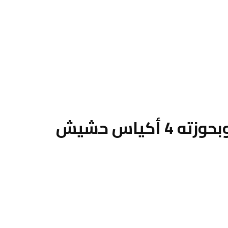
كياس حشيش