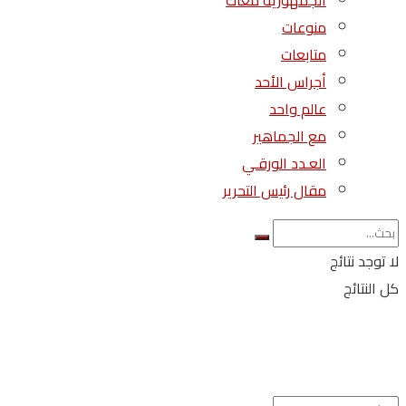
الجمهورية معاك
منوعات
متابعات
أجراس الأحد
عالم واحد
مع الجماهير
العـدد الورقـي
مقال رئيس التحرير
لا توجد نتائج
كل النتائج