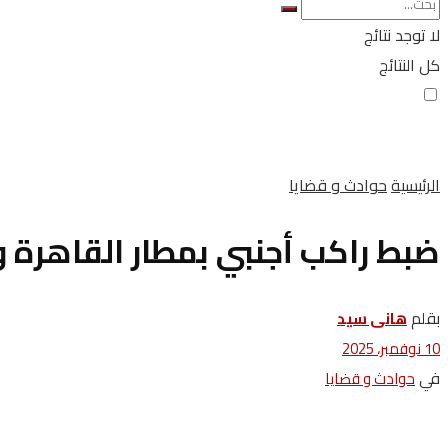
لا توجد نتائج
كل النتائج
الرئيسية
حوادث و قضايا
ضبط راكب أجنبي بمطار القاهرة وبحوزته 4 أ
بقلم
هانى سيد
10 نوفمبر، 2025
في
حوادث و قضايا