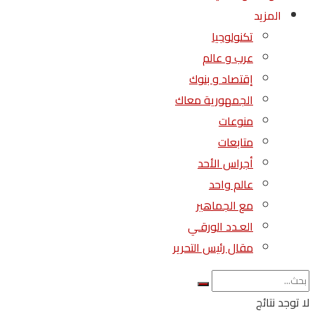
المزيد
تكنولوجيا
عرب و عالم
إقتصاد و بنوك
الجمهورية معاك
منوعات
متابعات
أجراس الأحد
عالم واحد
مع الجماهير
العـدد الورقـي
مقال رئيس التحرير
لا توجد نتائج