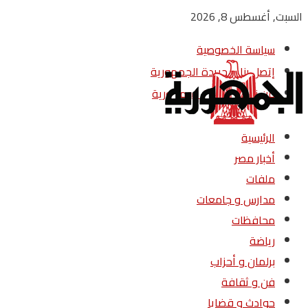
السبت, أغسطس 8, 2026
سياسة الخصوصية
إتصل بنا – جريدة الجمهورية
من نحن – جريدة الجمهورية
الرئيسية
أخبار مصر
ملفات
مدارس و جامعات
محافظات
رياضة
برلمان و أحزاب
فن و ثقافة
حوادث و قضايا