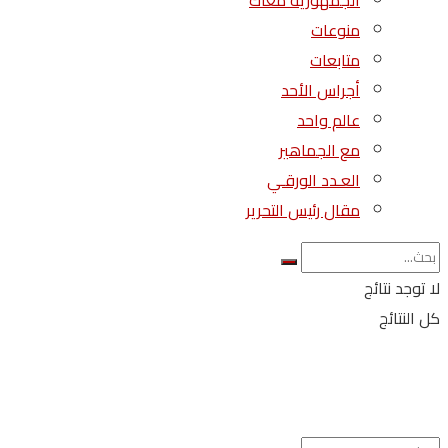
الجمهورية معاك
منوعات
متابعات
أجراس الأحد
عالم واحد
مع الجماهير
العـدد الورقـي
مقال رئيس التحرير
لا توجد نتائج
كل النتائج