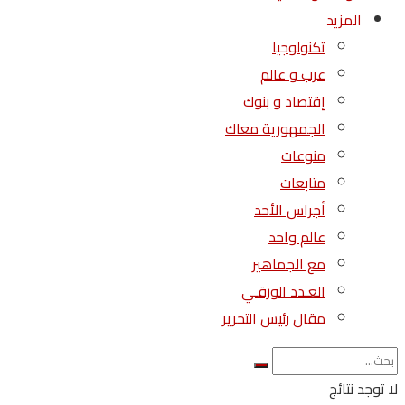
المزيد
تكنولوجيا
عرب و عالم
إقتصاد و بنوك
الجمهورية معاك
منوعات
متابعات
أجراس الأحد
عالم واحد
مع الجماهير
العـدد الورقـي
مقال رئيس التحرير
لا توجد نتائج