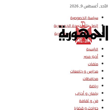
الأحد, أغسطس 9, 2026
سياسة الخصوصية
إتصل بنا – جريدة الجمهورية
من نحن – جريدة الجمهورية
الرئيسية
أخبار مصر
ملفات
مدارس و جامعات
محافظات
رياضة
برلمان و أحزاب
فن و ثقافة
حوادث و قضايا