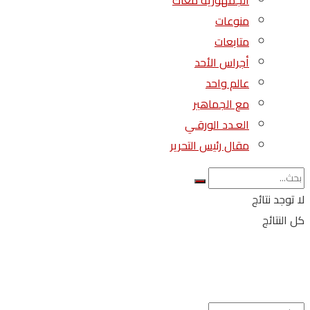
الجمهورية معاك
منوعات
متابعات
أجراس الأحد
عالم واحد
مع الجماهير
العـدد الورقـي
مقال رئيس التحرير
لا توجد نتائج
كل النتائج