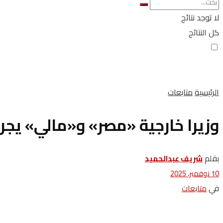
لا توجد نتائج
كل النتائج
الرئيسية
متابعات
وزيرا خارجية «مصر» و«مالي» يجريا
بقلم
شريف عبدالحميد
10 نوفمبر، 2025
في
متابعات