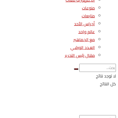
الجمهورية معاك
منوعات
متابعات
أجراس الأحد
عالم واحد
مع الجماهير
العـدد الورقـي
مقال رئيس التحرير
لا توجد نتائج
كل النتائج