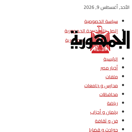
الأحد, أغسطس 9, 2026
سياسة الخصوصية
إتصل بنا – جريدة الجمهورية
من نحن – جريدة الجمهورية
الرئيسية
أخبار مصر
ملفات
مدارس و جامعات
محافظات
رياضة
برلمان و أحزاب
فن و ثقافة
حوادث و قضايا