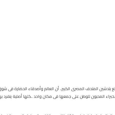
ئع بتدشين المتحف المصرى الكبير.. أن العالم وأصدقاء الحضارة فى شو
لخبراء المحبون للوطن على جمعها فى مكان واحد ..كلها أصلية ينفرد به