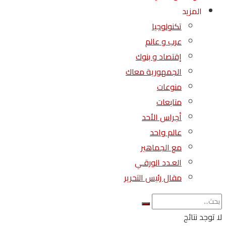
المزيد
تكنولوجيا
عرب و عالم
إقتصاد و بنوك
الجمهورية معاك
منوعات
متابعات
أجراس الأحد
عالم واحد
مع الجماهير
العـدد الورقـي
مقال رئيس التحرير
لا توجد نتائج