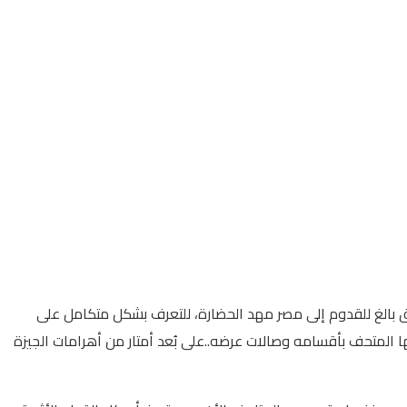
ق بالغ للقدوم إلى مصر مهد الحضارة، للتعرف بشكل متكامل على
ا المتحف بأقسامه وصالات عرضه..على بُعد أمتار من أهرامات الجيزة