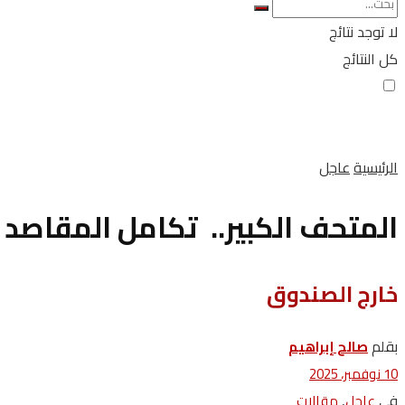
لا توجد نتائج
كل النتائج
الرئيسية
عاجل
المتحف الكبير.. تكامل المقاصد 
خارج الصندوق
بقلم
صالح إبراهيم
10 نوفمبر، 2025
في
,
عاجل
مقالات