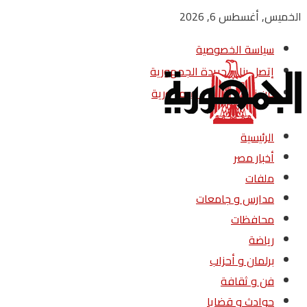
الخميس, أغسطس 6, 2026
سياسة الخصوصية
إتصل بنا – جريدة الجمهورية
من نحن – جريدة الجمهورية
الرئيسية
أخبار مصر
ملفات
مدارس و جامعات
محافظات
رياضة
برلمان و أحزاب
فن و ثقافة
حوادث و قضايا