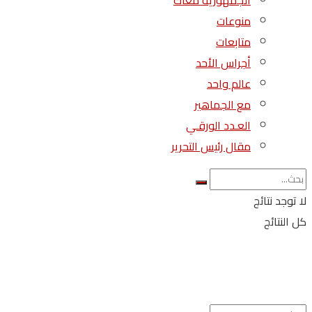
الجمهورية معاك
منوعات
متابعات
أجراس الأحد
عالم واحد
مع الجماهير
العـدد الورقـي
مقال رئيس التحرير
لا توجد نتائج
كل النتائج