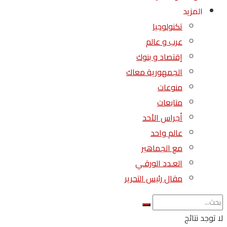
المزيد
تكنولوجيا
عرب و عالم
إقتصاد و بنوك
الجمهورية معاك
منوعات
متابعات
أجراس الأحد
عالم واحد
مع الجماهير
العـدد الورقـي
مقال رئيس التحرير
لا توجد نتائج