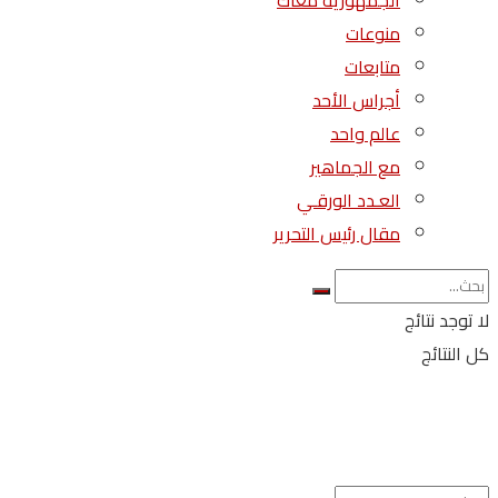
الجمهورية معاك
منوعات
متابعات
أجراس الأحد
عالم واحد
مع الجماهير
العـدد الورقـي
مقال رئيس التحرير
لا توجد نتائج
كل النتائج