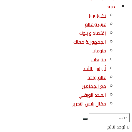
المزيد
تكنولوجيا
عرب و عالم
إقتصاد و بنوك
الجمهورية معاك
منوعات
متابعات
أجراس الأحد
عالم واحد
مع الجماهير
العـدد الورقـي
مقال رئيس التحرير
لا توجد نتائج