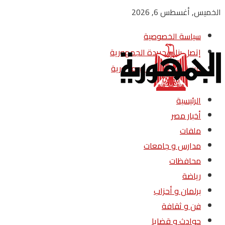
الخميس, أغسطس 6, 2026
سياسة الخصوصية
إتصل بنا – جريدة الجمهورية
من نحن – جريدة الجمهورية
الرئيسية
أخبار مصر
ملفات
مدارس و جامعات
محافظات
رياضة
برلمان و أحزاب
فن و ثقافة
حوادث و قضايا