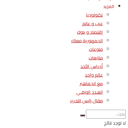
المزيد
تكنولوجيا
عرب و عالم
إقتصاد و بنوك
الجمهورية معاك
منوعات
متابعات
أجراس الأحد
عالم واحد
مع الجماهير
العـدد الورقـي
مقال رئيس التحرير
لا توجد نتائج