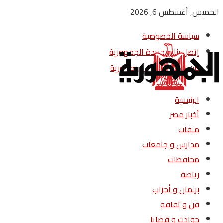
الخميس, أغسطس 6, 2026
سياسة الخصوصية
إتصل بنا – جريدة الجمهورية
من نحن – جريدة الجمهورية
الرئيسية
أخبار مصر
ملفات
مدارس و جامعات
محافظات
رياضة
برلمان و أحزاب
فن و ثقافة
حوادث و قضايا