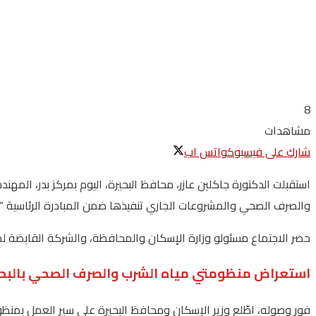
8
مشاهدات
شارك على فيسبوك
واتس اب
استقبلت الدكتورة جاكلين عازر، محافظ البحيرة، اليوم بمركز بدر، ال
والصرف الصحي والمشروعات الجاري تنفيذها ضمن المبادرة الرئاسية “
حضر الاجتماع مسئولو وزارة الإسكان والمحافظة، والشركة القابضة 
استعراض منظومتي مياه الشرب والصرف الصحي بالبحي
فور وصوله، اطّلع وزير الإسكان ومحافظ البحيرة على سير العمل بمنظ