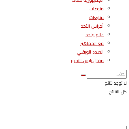
الجمهورية معاك
منوعات
متابعات
أجراس الأحد
عالم واحد
مع الجماهير
العـدد الورقـي
مقال رئيس التحرير
لا توجد نتائج
كل النتائج