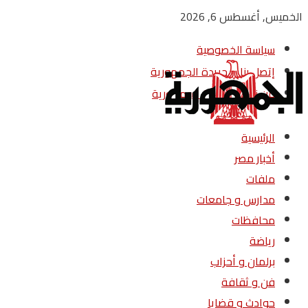
الخميس, أغسطس 6, 2026
سياسة الخصوصية
إتصل بنا – جريدة الجمهورية
من نحن – جريدة الجمهورية
الرئيسية
أخبار مصر
ملفات
مدارس و جامعات
محافظات
رياضة
برلمان و أحزاب
فن و ثقافة
حوادث و قضايا