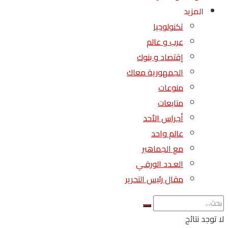
المزيد
تكنولوجيا
عرب و عالم
إقتصاد و بنوك
الجمهورية معاك
منوعات
متابعات
أجراس الأحد
عالم واحد
مع الجماهير
العـدد الورقـي
مقال رئيس التحرير
لا توجد نتائج