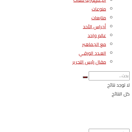
الجمهورية معاك
منوعات
متابعات
أجراس الأحد
عالم واحد
مع الجماهير
العـدد الورقـي
مقال رئيس التحرير
لا توجد نتائج
كل النتائج