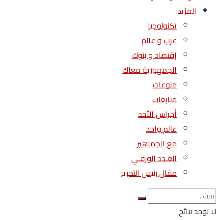
المزيد
تكنولوجيا
عرب و عالم
إقتصاد و بنوك
الجمهورية معاك
منوعات
متابعات
أجراس الأحد
عالم واحد
مع الجماهير
العـدد الورقـي
مقال رئيس التحرير
لا توجد نتائج