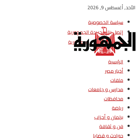
الأحد, أغسطس 9, 2026
سياسة الخصوصية
إتصل بنا – جريدة الجمهورية
من نحن – جريدة الجمهورية
الرئيسية
أخبار مصر
ملفات
مدارس و جامعات
محافظات
رياضة
برلمان و أحزاب
فن و ثقافة
حوادث و قضايا