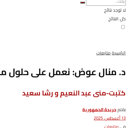
لا توجد نتائج
كل النتائج
الرئيسية
متابعات
د. منال عوض: نعمل على حلول مس
كتبت-منى عبد النعيم و رشا سعيد
بقلم
جريدة الجمهورية
13 أغسطس، 2025
في
متابعات