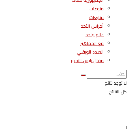
الجمهورية معاك
منوعات
متابعات
أجراس الأحد
عالم واحد
مع الجماهير
العـدد الورقـي
مقال رئيس التحرير
لا توجد نتائج
كل النتائج