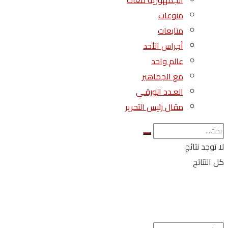
الجمهورية معاك
منوعات
متابعات
أجراس الأحد
عالم واحد
مع الجماهير
العـدد الورقـي
مقال رئيس التحرير
لا توجد نتائج
كل النتائج