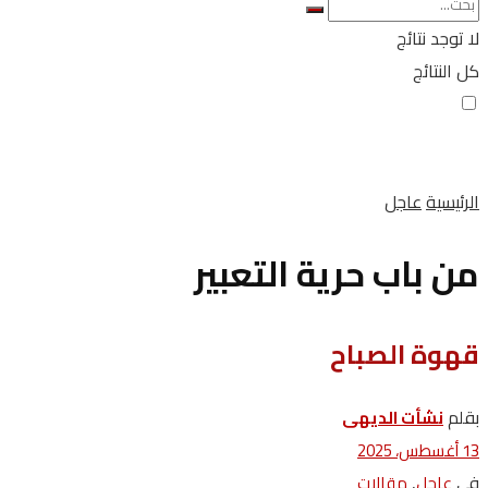
لا توجد نتائج
كل النتائج
الرئيسية
عاجل
من باب حرية التعبير
قهوة الصباح
بقلم
نشأت الديهى
13 أغسطس، 2025
في
,
عاجل
مقالات