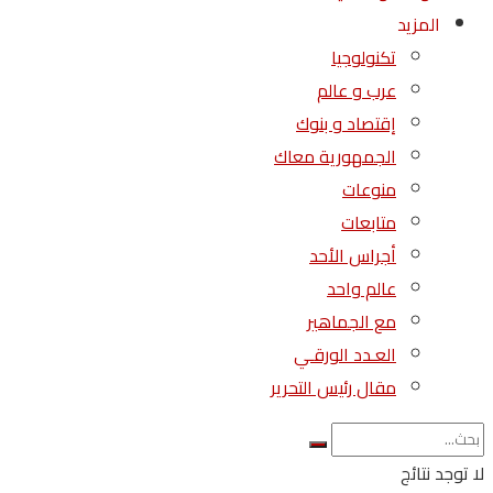
المزيد
تكنولوجيا
عرب و عالم
إقتصاد و بنوك
الجمهورية معاك
منوعات
متابعات
أجراس الأحد
عالم واحد
مع الجماهير
العـدد الورقـي
مقال رئيس التحرير
لا توجد نتائج