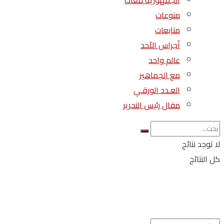
الجمهورية معاك
منوعات
متابعات
أجراس الأحد
عالم واحد
مع الجماهير
العـدد الورقـي
مقال رئيس التحرير
لا توجد نتائج
كل النتائج