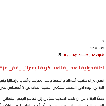
9
مشاهدات
شارك على فيسبوك
واتس اب
إدانة دولية للعملية العسكرية الإسرائيلية في غزة
رفض وزراء خارجية أستراليا والنمسا وكندا وفرنسا وألمانيا وإيطاليا ون
الوزاري الإسرائيلي المصغر للشؤون الأمنية الصادر في 8 أغسطس بشن عملية عسكرية إضافية واسعة في غزة.
وحذّر الوزراء من أن هذه العملية ستؤدي إلى تفاقم الوضع الإنساني ال
القانون الدولي الإنساني، مشددين على أن أي محاولات لضم الأراضي أو 