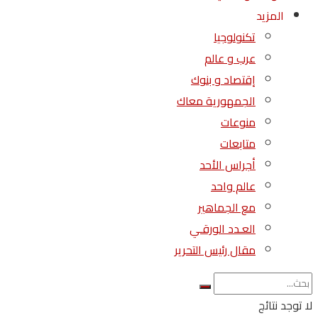
المزيد
تكنولوجيا
عرب و عالم
إقتصاد و بنوك
الجمهورية معاك
منوعات
متابعات
أجراس الأحد
عالم واحد
مع الجماهير
العـدد الورقـي
مقال رئيس التحرير
لا توجد نتائج