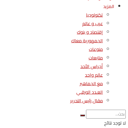
المزيد
تكنولوجيا
عرب و عالم
إقتصاد و بنوك
الجمهورية معاك
منوعات
متابعات
أجراس الأحد
عالم واحد
مع الجماهير
العـدد الورقـي
مقال رئيس التحرير
لا توجد نتائج