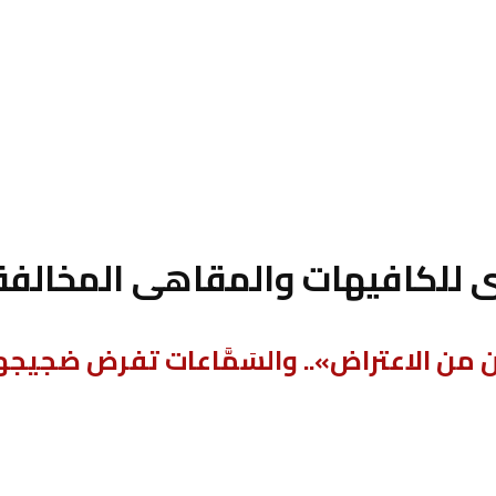
ى للكافيهات والمقاهى المخالفة
من الاعتراض».. والسَمَّاعات تفرض ضجيجها