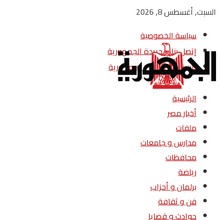
السبت, أغسطس 8, 2026
سياسة الخصوصية
إتصل بنا – جريدة الجمهورية
من نحن – جريدة الجمهورية
الرئيسية
أخبار مصر
ملفات
مدارس و جامعات
محافظات
رياضة
برلمان و أحزاب
فن و ثقافة
حوادث و قضايا