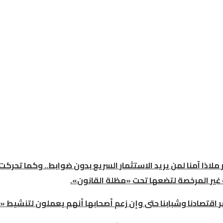
ملاذا
آمنا
لمن
يريد
الاستثمار
السريع
بدون
ضوابط
..
وكما
تحركت
غير
المرخصة
لتضعها
تحت
«
مظلة
القانون
».
ر
اقتصادنا
وشبابنا
حتى
وإن
زعم
أصحابها
أنهم
يعملون
لتنشيط
«