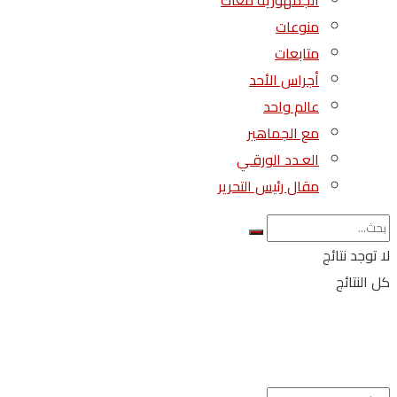
الجمهورية معاك
منوعات
متابعات
أجراس الأحد
عالم واحد
مع الجماهير
العـدد الورقـي
مقال رئيس التحرير
لا توجد نتائج
كل النتائج