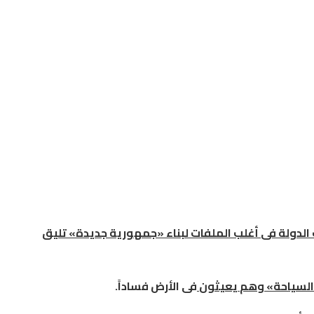
الدولة
فى
أغلب
الملفات
لبناء
«
جمهورية
جديدة
»
تليق
السياحة
»
وهم
يعيثون
فى
الأرض
فساداً
.