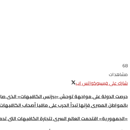
68
مشاهدات
شارك على فيسبوك
واتس اب
حرصت
الدولة
على
مواجهة
توحش
«
بيزنس
الكافيهات
»
الذى
صار
بالمواطن
المصرى
فإنها
تبدأ
الحرب
على
مافيا
أصحاب
الكافيهات
«
الجمهورية
»
اقتحمت
العالم
السرى
لتجارة
الكافيهات
التى
تدم